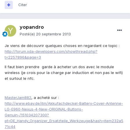
Citer
yopandro
Posté(e)
20 septembre 2013
Je viens de découvrir quelques choses en regardant ce topic :
http://forum.xda-developers.com/showthread.php?
t=2257896&page=3
Il faut bien prendre
garde à acheter un dos avec le module
wireless (je crois pour la charge par induction et non pas le wifi)
et surtout le nfc.
MasterJam882
, a acheté sur :
http://www.ebay.de/itm/Akkufachdeckel-Battery-Cover-Antenne-
LG-E960-Nexus-4-New-ORIGINAL-Buttons-
Genuin-/151034207300?
pt=DE_Handy_Organizer_Ersatzteile_Werkzeuge&hash=item232a5
71c44