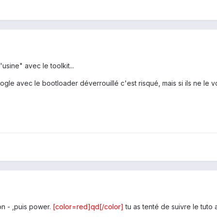
'usine" avec le toolkit...
gle avec le bootloader déverrouillé c'est risqué, mais si ils ne le vo
on - ,puis power.
[color=red]qd[/color]
tu as tenté de suivre le tuto 