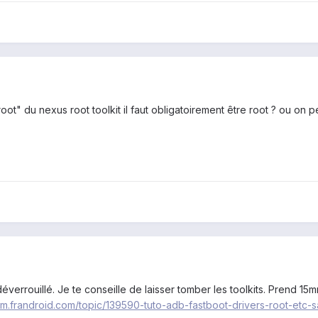
oot" du nexus root toolkit il faut obligatoirement être root ? ou on 
t déverrouillé. Je te conseille de laisser tomber les toolkits. Prend
rum.frandroid.com/topic/139590-tuto-adb-fastboot-drivers-root-etc-sa