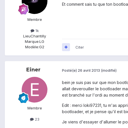
Et comment sais tu que ton bootloa
Membre
1k
Lieu
Chantilly
Marque:
LG
Modèle:
G2
Citer
Einer
Posté(e)
26 avril 2013
(modifié)
bein je suis pas sur que mon bootlo
allait deverouiller le bootloader ma
est branché sur l'ordi au moment d
Edit : merci loki97231, tu m'as appr
Membre
bootloader, et je pense qu'il est 
23
Je viens d'essayer d'allumer le po