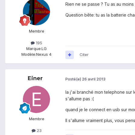
Rien ne se passe ? Tu as au moins 
Question bête: tu as la batterie ch
Membre
195
Marque:
LG
Modèle:
Nexus 4
Citer
Einer
Posté(e)
26 avril 2013
la j'ai branché mon telephone sur 
s'allume pas :(
quand je le connect en usb sur mo
Membre
Il s'allume vraiment plus, vous pe
23