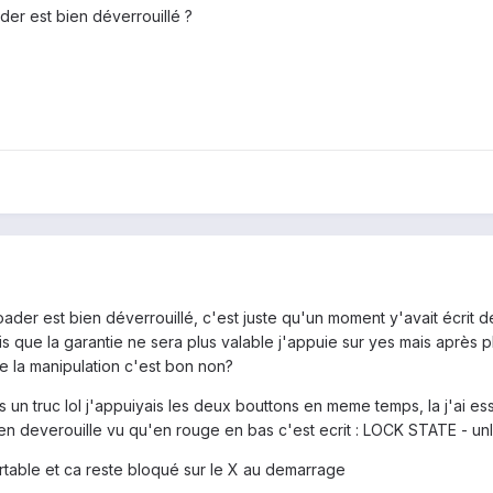
der est bien déverrouillé ?
ader est bien déverrouillé, c'est juste qu'un moment y'avait écrit d
is que la garantie ne sera plus valable j'appuie sur yes mais après pl
e la manipulation c'est bon non?
is un truc lol j'appuiyais les deux bouttons en meme temps, la j'ai es
bien deverouille vu qu'en rouge en bas c'est ecrit : LOCK STATE - u
rtable et ca reste bloqué sur le X au demarrage