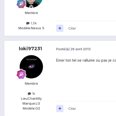
Membre
1,5k
Modèle:
Nexus 5
Citer
loki97231
Posté(e)
26 avril 2013
Einer ton tel se rallume ou pas je
Membre
1k
Lieu
Chantilly
Marque:
LG
Modèle:
G2
Citer