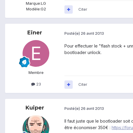
Marque:
LG
Modèle:
G2
Citer
Einer
Posté(e)
26 avril 2013
Pour effectuer le "flash stock + unr
bootloader unlock.
Membre
23
Citer
Kuiper
Posté(e)
26 avril 2013
Il faut juste que le bootloader soi
être économiser 350€ :
https://fo