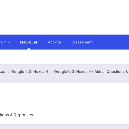
orum
Naviguer
Activité
Classement
xus
Google (LG) Nexus 4
Google (LG) Nexus 4 - Aides, Questions 
stions & Réponses