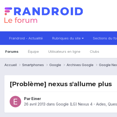
Frandroid - Actualité
Rubriques du site
Sections du f
Forums
Équipe
Utilisateurs en ligne
Clubs
Accueil
Smartphones
Google
Archives Google
Google Ne
[Problème] nexus s'allume plus
Par
Einer
26 avril 2013
dans
Google (LG) Nexus 4 - Aides, Que