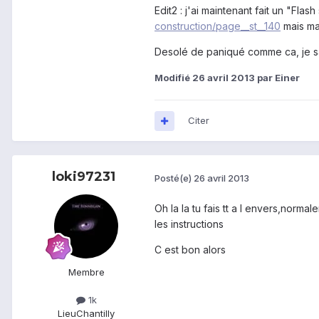
Edit2 : j'ai maintenant fait un "Fla
construction/page__st__140
mais ma
Desolé de paniqué comme ca, je sai
Modifié
26 avril 2013
par Einer
Citer
loki97231
Posté(e)
26 avril 2013
Oh la la tu fais tt a l envers,norm
les instructions
C est bon alors
Membre
1k
Lieu
Chantilly