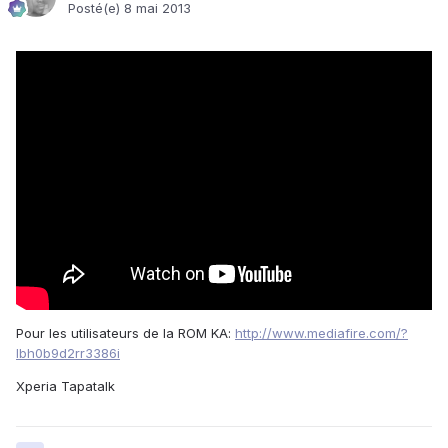
Posté(e)
8 mai 2013
Pour les utilisateurs de la ROM KA:
http://www.mediafire.com/?
lbh0b9d2rr3386i
Xperia Tapatalk