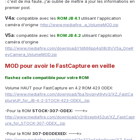
: c'est de ma faute...j'ai oublié de mettre à jour les informations en
premier post.
V4a:
compatible avec les
ROM JB 4.1
utilisant l'application
caméra d'origine :
http://www.mediafire...a_VolumeMOD.zip
V5a:
compatible avec les
ROM JB 4.2
utilisant l'application
caméra d'origine
http://www.mediafire.com/download/r1d666pp4g08j3h/V5a_OneK
eyCamera_VolumeMOD.zip
MOD pour avoir le FastCapture en veille
flashez celle compatible pour votre ROM
Volume HAUT pour FastCapture en 4.2 ROM 423 ODEX:
http://www.mediafire.com/download/1ba7pyqnyt9yty3/XZ_FastCa
ptureUP_for_JB-4-2-STOCK-423-ODEX_.zip
-Pour la ROM
STOCK-307-ODEX:
--->>
http://www.mediafire.com/download/v2r9lzepti452ut/XZ_FastCapt
ure_for_STOCK-307-ODEX_.zip
-Pour la ROM
307-DEODEXED:
--->>
http://www.mediafire.com/download/3o322a4g4w9cyqr/XZ_Fast