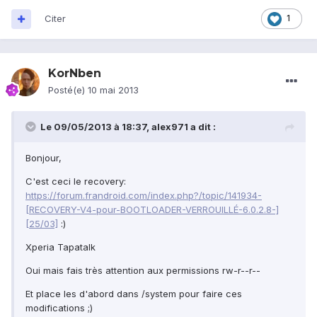
Citer
1
KorNben
Posté(e)
10 mai 2013
Le 09/05/2013 à 18:37, alex971 a dit :
Bonjour,
C'est ceci le recovery:
https://forum.frandroid.com/index.php?/topic/141934-
[RECOVERY-V4-pour-BOOTLOADER-VERROUILLÉ-6.0.2.8-]
[25/03]
:)
Xperia Tapatalk
Oui mais fais très attention aux permissions rw-r--r--
Et place les d'abord dans /system pour faire ces
modifications ;)