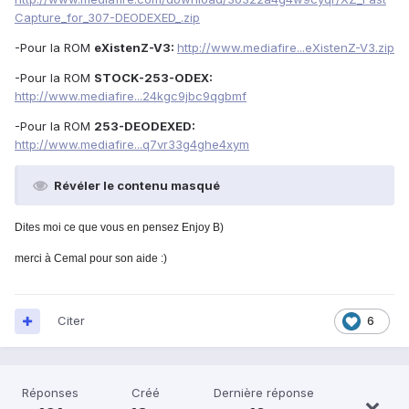
Capture_for_307-DEODEXED_.zip
-Pour la ROM
eXistenZ-V3:
http://www.mediafire...eXistenZ-V3.zip
-Pour la ROM
STOCK-253-ODEX:
http://www.mediafire...24kgc9jbc9qgbmf
-Pour la ROM
253-DEODEXED:
http://www.mediafire...q7vr33g4ghe4xym
Révéler le contenu masqué
Dites moi ce que vous en pensez
Enjoy B)
merci à Cemal pour son aide :)
Citer
6
Réponses
Créé
Dernière réponse