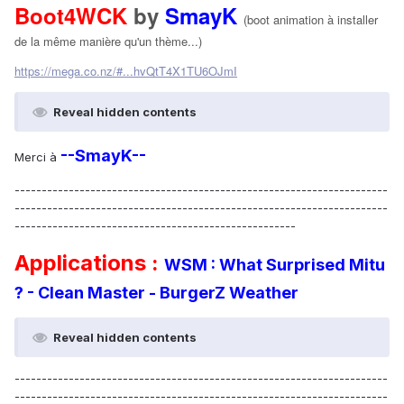
Boot4WCK
by
SmayK
(boot animation à installer
de la même manière qu'un thème...)
https://mega.co.nz/#...hvQtT4X1TU6OJmI
Reveal hidden contents
--SmayK--
Merci à
---------------------------------------------------------------------
---------------------------------------------------------------------
----------------------------------------------------
Applications :
WSM : What Surprised Mitu
? - Clean Master - BurgerZ Weather
Reveal hidden contents
---------------------------------------------------------------------
---------------------------------------------------------------------