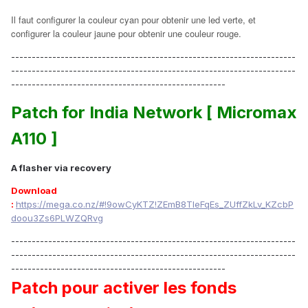
Il faut configurer la couleur cyan pour obtenir une led verte, et
configurer la couleur jaune pour obtenir une couleur rouge.
---------------------------------------------------------------------
---------------------------------------------------------------------
----------------------------------------------------
Patch for India Network [ Micromax
A110 ]
A flasher via recovery
Download
:
https://mega.co.nz/#!9owCyKTZ!ZEmB8TIeFqEs_ZUffZkLv_KZcbP
doou3Zs6PLWZQRvg
---------------------------------------------------------------------
---------------------------------------------------------------------
----------------------------------------------------
Patch pour activer les fonds