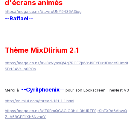
d'écrans animés
https://mega.co.nz/#...wroUNY9436A3jog
--Raffael--
---------------------------------------------------------------------
---------------------------------------------------------------------
----------------------------------------------------
Thème MixDlirium 2.1
https://mega.co.nz/#!J8xVyaxQ!4q7RGF7jvVzJ9EYDlzlfDqdeSHmNt
SFrf34VsJp0ROs
--Cyrilphoenix--
Merci à
pour son Lockscreen TheNest V3
http://en.miui.com/thread-131-1-1.html
https://mega.co.nz/#!Z0BmQCAC!G3hzL3bURTFSjrShEXRd6AbwQ
ZJA58GPElIXh6NvnaY