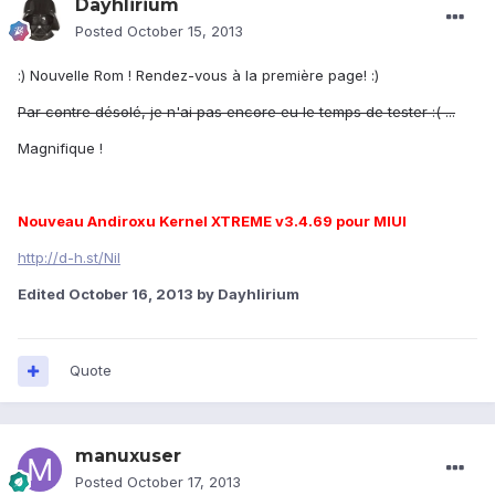
Dayhlirium
Posted
October 15, 2013
:) Nouvelle Rom ! Rendez-vous à la première page! :)
Par contre désolé, je n'ai pas encore eu le temps de tester :( ...
Magnifique !
Nouveau Andiroxu Kernel XTREME v3.4.69 pour MIUI
http://d-h.st/Nil
Edited
October 16, 2013
by Dayhlirium
Quote
manuxuser
Posted
October 17, 2013