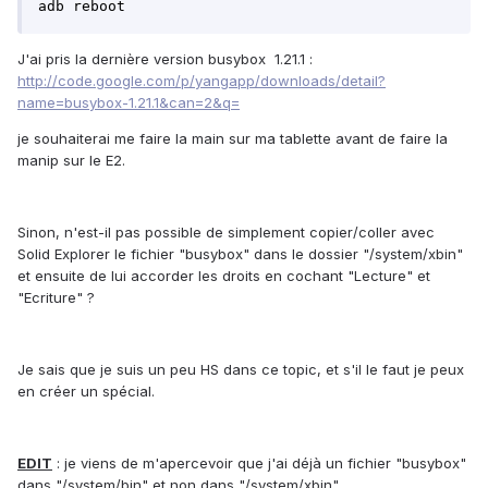
adb reboot
J'ai pris la dernière version busybox 1.21.1 :
http://code.google.com/p/yangapp/downloads/detail?
name=busybox-1.21.1&can=2&q=
je souhaiterai me faire la main sur ma tablette avant de faire la
manip sur le E2.
Sinon, n'est-il pas possible de simplement copier/coller avec
Solid Explorer le fichier "busybox" dans le dossier "/system/xbin"
et ensuite de lui accorder les droits en cochant "Lecture" et
"Ecriture" ?
Je sais que je suis un peu HS dans ce topic, et s'il le faut je peux
en créer un spécial.
EDIT
: je viens de m'apercevoir que j'ai déjà un fichier "busybox"
dans "/system/bin" et non dans "/system/xbin".