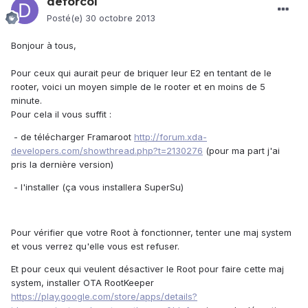
deforcol
Posté(e)
30 octobre 2013
Bonjour à tous,
Pour ceux qui aurait peur de briquer leur E2 en tentant de le
rooter, voici un moyen simple de le rooter et en moins de 5
minute.
Pour cela il vous suffit :
- de télécharger Framaroot
http://forum.xda-
developers.com/showthread.php?t=2130276
(pour ma part j'ai
pris la dernière version)
- l'installer (ça vous installera SuperSu)
Pour vérifier que votre Root à fonctionner, tenter une maj system
et vous verrez qu'elle vous est refuser.
Et pour ceux qui veulent désactiver le Root pour faire cette maj
system, installer OTA RootKeeper
https://play.google.com/store/apps/details?