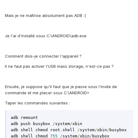
Mais je ne maîtrise absolument pas ADB :(
Je l'ai d'installé sous C:\ANDROID\adb.exe
Comment dois-je connecter l'appareil ?
Il ne faut pas activer l'USB mass storage, n'est-ce pas ?
Ensuite, je suppose qu'il faut que je passe sous l'invite de
commande et me placer sous C:\ANDROID>
Taper les commandes suivantes :
adb remount

adb push busybox 
/
system
/
xbin

adb shell chmod root
.
shell 
/
system
/
xbin
/
busybox

adb shell chmod 
755
/
system
/
xbin
/
busybox
