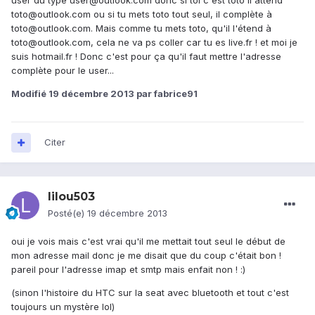
user du type user@outlook.com donc si toi c'est toto il attend
toto@outlook.com ou si tu mets toto tout seul, il complète à
toto@outlook.com. Mais comme tu mets toto, qu'il l'étend à
toto@outlook.com, cela ne va ps coller car tu es live.fr ! et moi je
suis hotmail.fr ! Donc c'est pour ça qu'il faut mettre l'adresse
complète pour le user...
Modifié
19 décembre 2013
par fabrice91
Citer
lilou503
Posté(e)
19 décembre 2013
oui je vois mais c'est vrai qu'il me mettait tout seul le début de
mon adresse mail donc je me disait que du coup c'était bon !
pareil pour l'adresse imap et smtp mais enfait non ! :)
(sinon l'histoire du HTC sur la seat avec bluetooth et tout c'est
toujours un mystère lol)