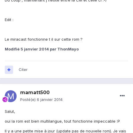
Du coup , maintenant j'hésite entre la CM et celle ci :-/
Edit :
Le miracast fonctionne t il sur cette rom ?
Modifié
5 janvier 2014
par ThonMayo
Citer
mamatt500
Posté(e)
6 janvier 2014
Salut,
oui la rom est bien multilangue, tout fonctionne impeccable :P
Il y a une petite mise à jour (update pas de nouvelle rom). Je vais