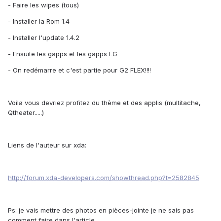
- Faire les wipes (tous)
- Installer la Rom 1.4
- Installer l'update 1.4.2
- Ensuite les gapps et les gapps LG
- On redémarre et c'est partie pour G2 FLEX!!!!
Voila vous devriez profitez du thème et des applis (multitache,
Qtheater.....)
Liens de l'auteur sur xda:
http://forum.xda-developers.com/showthread.php?t=2582845
Ps: je vais mettre des photos en pièces-jointe je ne sais pas
comment faire dans l'article