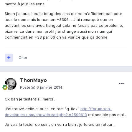
mettre à jour les liens.
Sinon j'ai aussi eu le beug des sms qui ne m'affichent pas pour
tous le nom mais le num en +3306.... J'ai remarqué que en
activant les sms avec hangout cela ne faisais pas ce problème,
bizarre. La dans mon profil j'ai changé aussi mon num qui
commençait en +33 par 06 on va voir ce que ça donne.
Citer
ThonMayo
Posté(e)
6 janvier 2014
Ok bah je testerais ; merci .
J'ai trouvé celle ci aussi en rom "g-flex"
http://forum.xda-
developers.com/showthread.php?t=2590613
qui semble pas mal .
Je vais la tester ce soir , on verra bien ; je ferais un retour .