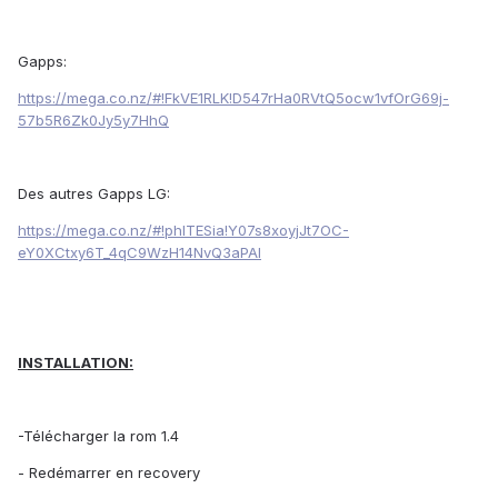
Gapps:
https://mega.co.nz/#!FkVE1RLK!D547rHa0RVtQ5ocw1vfOrG69j-
57b5R6Zk0Jy5y7HhQ
Des autres Gapps LG:
https://mega.co.nz/#!phlTESia!Y07s8xoyjJt7OC-
eY0XCtxy6T_4qC9WzH14NvQ3aPAI
INSTALLATION:
-Télécharger la rom 1.4
- Redémarrer en recovery