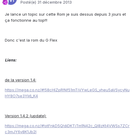
Posté(e)
31 décembre 2013
Je lance un topic sur cette Rom je suis dessus depuis 3 jours et
ça fonctionne au top!!!
Donc c'est la rom du G Flex
Liens:
de la version 1.4:
https://mega.co.nz/#!58cHlZpR!Nf51mTjVYwLeGS_yheu5aVSycyNu
HY8O7se3YIi6_K4
Version 1.4.2 (update):
https://mega.co.nz/#!otFnkD5Q!diDKTjTm1N42c_QI8zKt4VWSs7ZCr
c3mJY6v8K1Jb2I