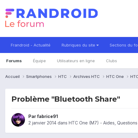
Frandroid - Actualité
Rubriques du site
Sections du f
Forums
Équipe
Utilisateurs en ligne
Clubs
Accueil
Smartphones
HTC
Archives HTC
HTC One
HTC
Problème "Bluetooth Share"
Par
fabrice91
2 janvier 2014
dans
HTC One (M7) - Aides, Question