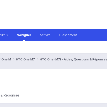
orum
Naviguer
Activité
Classement
 One M
HTC One M7
HTC One (M7) - Aides, Questions & Réponse
s & Réponses