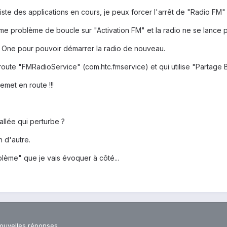
ste des applications en cours, je peux forcer l'arrêt de "Radio FM" e
ême problème de boucle sur "Activation FM" et la radio ne se lance p
le One pour pouvoir démarrer la radio de nouveau.
 route "FMRadioService" (com.htc.fmservice) et qui utilise "Partage 
emet en route !!!
allée qui perturbe ?
n d'autre.
blème" que je vais évoquer à côté...
nouvelles réponses.