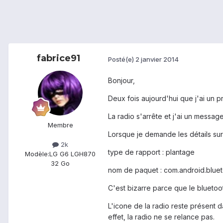
fabrice91
Posté(e)
2 janvier 2014
Bonjour,
Deux fois aujourd'hui que j'ai un p
La radio s'arrête et j'ai un messa
Membre
Lorsque je demande les détails sur l
2k
type de rapport : plantage
Modèle:
LG G6 LGH870
32 Go
nom de paquet : com.android.blue
C'est bizarre parce que le bluetoot
L'icone de la radio reste présent d
effet, la radio ne se relance pas.