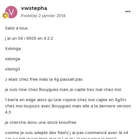
vwstepha
Posté(e)
2 janvier 2014
Salut a tous
j ai un S4 i 9505 en 4.2.2
Xxbmga
xxbmga
xxbmg3
J etais chez free mais la 4g passait pas
je suis now chez Bouygues mais je capte tres mal chez moi
1 barre en edge alors qu'une copine chez moi capte en 4g/H+
chez moi toujours avec Bouygues mais elle a la derniere version
4.3
je cherche donc une stock knoxfree
comme je suis adepte des flash( j ai pas commencé avec le s4
car ca fait qu'un mois que je l ai et j ai peur pour le knox)