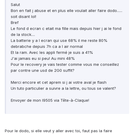
Salut
Bon en fait j abuse et en plus elle voulait aller faire dodo......
soit disant lol!
Bref
Le fond d ecran c etait ma fille mais depuis hier j ai le fond
de la stock....
La batterie y a l ecran qui use 68% il me reste 80%
debrabche depuis 7h ca a l air normal
Et la ram. Avec les appli fermé je suis a 41%
J'ai jamais eu si peu! Au mini 48%
Pour le recovery je vais tester comme vous me conseillez
par contre une usd de 2G0 suffit?
Merci encore et cet aprem si j ai votre aval je flash
Un tuto particulier a suivre a la lettre, ou tous se valent?
Envoyer de mon I9505 via Tête-à-Claque!
Pour le dodo, si elle veut y aller avec toi, faut pas la faire