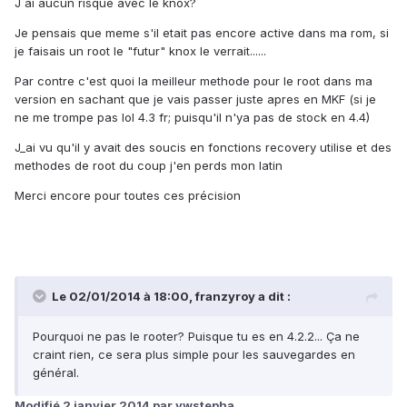
J ai aucun risque avec le knox?
Je pensais que meme s'il etait pas encore active dans ma rom, si
je faisais un root le "futur" knox le verrait......
Par contre c'est quoi la meilleur methode pour le root dans ma
version en sachant que je vais passer juste apres en MKF (si je
ne me trompe pas lol 4.3 fr; puisqu'il n'ya pas de stock en 4.4)
J_ai vu qu'il y avait des soucis en fonctions recovery utilise et des
methodes de root du coup j'en perds mon latin
Merci encore pour toutes ces précision
Le 02/01/2014 à 18:00, franzyroy a dit :
Pourquoi ne pas le rooter? Puisque tu es en 4.2.2... Ça ne
craint rien, ce sera plus simple pour les sauvegardes en
général.
Modifié
2 janvier 2014
par vwstepha