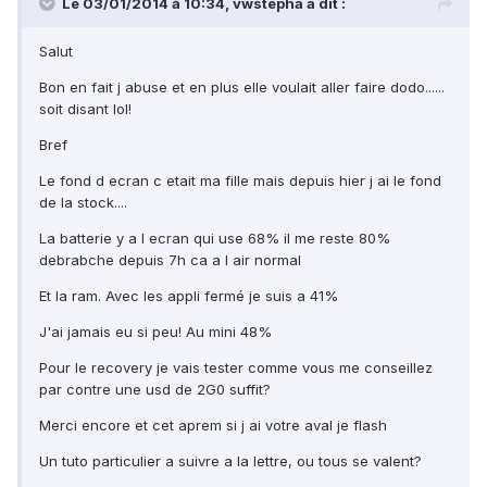
Le 03/01/2014 à 10:34, vwstepha a dit :
Salut
Bon en fait j abuse et en plus elle voulait aller faire dodo......
soit disant lol!
Bref
Le fond d ecran c etait ma fille mais depuis hier j ai le fond
de la stock....
La batterie y a l ecran qui use 68% il me reste 80%
debrabche depuis 7h ca a l air normal
Et la ram. Avec les appli fermé je suis a 41%
J'ai jamais eu si peu! Au mini 48%
Pour le recovery je vais tester comme vous me conseillez
par contre une usd de 2G0 suffit?
Merci encore et cet aprem si j ai votre aval je flash
Un tuto particulier a suivre a la lettre, ou tous se valent?