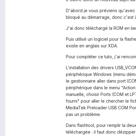
D'abord je vous préviens qu'avec
bloqué au démarrage, donc c'est à
J'ai donc téléchargé la ROM en lie
Puis utilisé un logiciel pour la flash
existe en anglais sur XDA.
Pour compléter ce tuto, j'ai renco
L'installation des drivers USB_VCOM
périphérique Windows (menu démarr
le gestionnaire aller dans port (COM 
périphérique dans le menu "Action",
manuelle, choisir Ports (COM et LPT
fourni" pour aller le chercher le f
MediaTek Preloader USB COM Port pu
pas un problème.
Dans flashtool, pour remplir la deux
téléchargée : il faut donc dézip