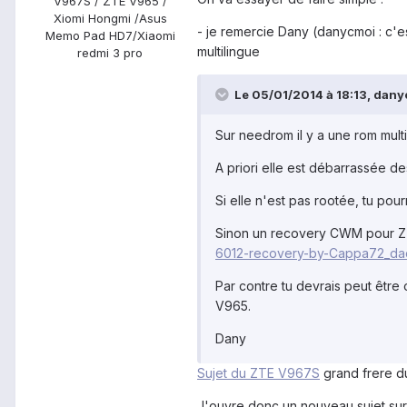
V967S / ZTE V965 /
Xiomi Hongmi /Asus
- je remercie Dany (danycmoi : c'e
Memo Pad HD7/Xiaomi
multilingue
redmi 3 pro
Le 05/01/2014 à 18:13, danyc
Sur needrom il y a une rom multi
A priori elle est débarrassée de
Si elle n'est pas rootée, tu pourr
Sinon un recovery CWM pour Z
6012-recovery-by-Cappa72_da
Par contre tu devrais peut être 
V965.
Dany
Sujet du ZTE V967S
grand frere 
J'ouvre donc un nouveau sujet su