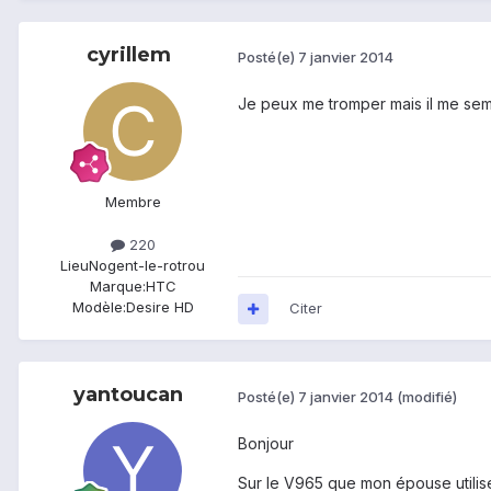
cyrillem
Posté(e)
7 janvier 2014
Je peux me tromper mais il me se
Membre
220
Lieu
Nogent-le-rotrou
Marque:
HTC
Modèle:
Desire HD
Citer
yantoucan
Posté(e)
7 janvier 2014
(modifié)
Bonjour
Sur le V965 que mon épouse utili