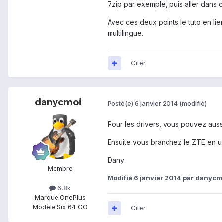
7zip par exemple, puis aller dans 
Avec ces deux points le tuto en li
multilingue.
Citer
danycmoi
Posté(e)
6 janvier 2014
(modifié)
Pour les drivers, vous pouvez aussi
Ensuite vous branchez le ZTE en u
Dany
Membre
Modifié
6 janvier 2014
par danycm
6,8k
Marque:
OnePlus
Modèle:
Six 64 GO
Citer