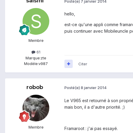
salsifil
Posté(e)
7 janvier 2014
hello,
est-ce qu'une appli comme framaroo
puis continuer avec Mobileuncle po
Membre
61
Marque:
zte
Modèle:
v987
Citer
robob
Posté(e)
8 janvier 2014
Le V965 est retourné à son proprié
mais bon, il a d'autre priorité. ;)
Membre
Framaroot : j'ai pas essayé.