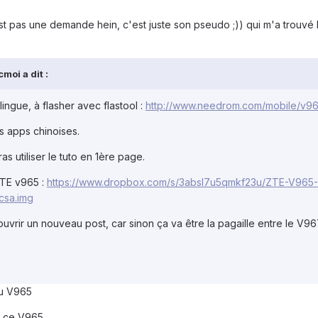
st pas une demande hein, c'est juste son pseudo ;)) qui m'a trouvé
moi a dit :
lingue, à flasher avec flastool :
http://www.needrom.com/mobile/v96
s apps chinoises.
as utiliser le tuto en 1ère page.
TE v965 :
https://www.dropbox.com/s/3absl7u5qmkf23u/ZTE-V96
csa.img
ouvrir un nouveau post, car sinon ça va être la pagaille entre le V96
du V965
r ce V965.