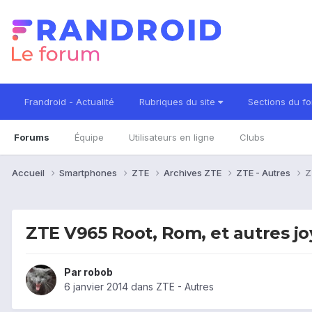
Frandroid - Actualité
Rubriques du site
Sections du f
Forums
Équipe
Utilisateurs en ligne
Clubs
Accueil
Smartphones
ZTE
Archives ZTE
ZTE - Autres
Z
ZTE V965 Root, Rom, et autres j
Par
robob
6 janvier 2014
dans
ZTE - Autres