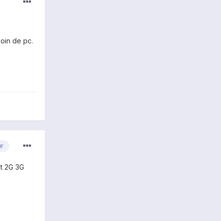
oin de pc.
ur
nt 2G 3G