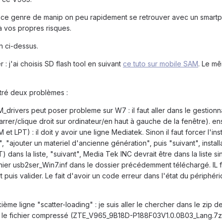
 ce genre de manip on peu rapidement se retrouver avec un smart
 vos propres risques.
n ci-dessus.
er : j'ai choisis SD flash tool en suivant
ce tuto sur mobile SAM
. Le mê
ntré deux problèmes :
_drivers peut poser probleme sur W7 : il faut aller dans le gestionn
er/clique droit sur ordinateur/en haut à gauche de la fenêtre). en
et LPT) : il doit y avoir une ligne Mediatek. Sinon il faut forcer l'ins
 "ajouter un materiel d'ancienne génération", puis "suivant", install
) dans la liste, "suivant", Media Tek INC devrait être dans la liste s
ichier usb2ser_Win7.inf dans le dossier précédemment téléchargé. IL f
is valider. Le fait d'avoir un code erreur dans l'état du périphéri
ième ligne "scatter-loading" : je suis aller le chercher dans le zip d
per le fichier compressé (ZTE_V965_9B18D-P188F03V1.0.0B03_Lang.7