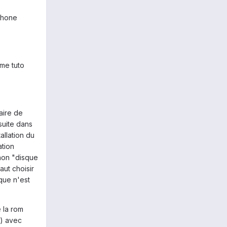
phone
me tuto
aire de
suite dans
tallation du
ation
inon "disque
aut choisir
que n'est
e la rom
z) avec