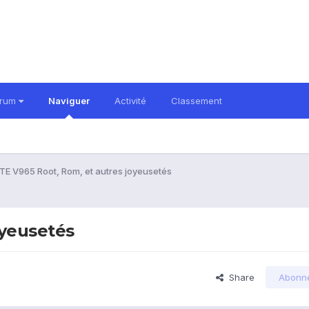
orum
Naviguer
Activité
Classement
TE V965 Root, Rom, et autres joyeusetés
oyeusetés
Share
Abonn