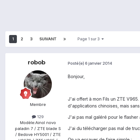
1
2
3
SUIVANT
Page 1 sur 3
robob
Posté(e)
6 janvier 2014
Bonjour,
J'ai offert à mon Fils un ZTE V965
Membre
d'applications chinoises, mais sans
129
J'ai pas mal galéré pour le flasher
Modèle:
Ainol novo
J'ai du télécharger pas mal de truc
paladin 7 / ZTE blade S
/ Bedove HY5001 / ZTE
On va essayer de faire simple :