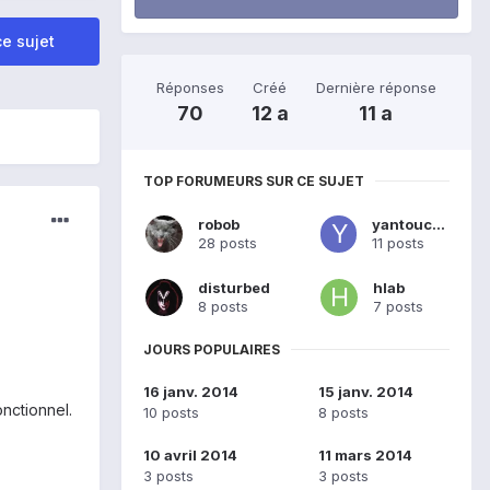
e sujet
Réponses
Créé
Dernière réponse
70
12 a
11 a
TOP FORUMEURS SUR CE SUJET
robob
yantoucan
28 posts
11 posts
disturbed
hlab
8 posts
7 posts
JOURS POPULAIRES
16 janv. 2014
15 janv. 2014
onctionnel.
10 posts
8 posts
10 avril 2014
11 mars 2014
3 posts
3 posts