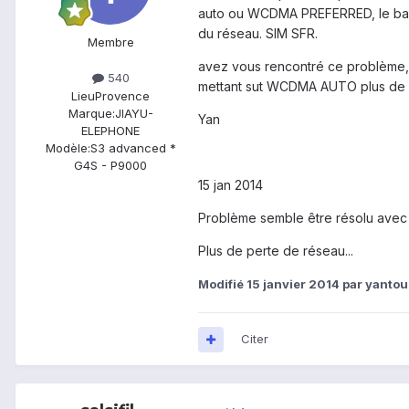
auto ou WCDMA PREFERRED, le bas
du réseau. SIM SFR.
Membre
avez vous rencontré ce problème, 
540
mettant sut WCDMA AUTO plus de so
Lieu
Provence
Marque:
JIAYU-
Yan
ELEPHONE
Modèle:
S3 advanced *
G4S - P9000
15 jan 2014
Problème semble être résolu avec 
Plus de perte de réseau...
Modifié
15 janvier 2014
par yanto
Citer