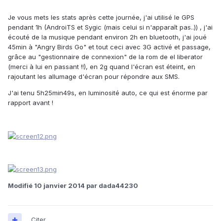
Je vous mets les
stats
après cette journée, j'ai utilisé le GPS
pendant 1h (AndroiTS et Sygic (mais celui si n'apparaît pas..))
,
j'ai
écouté de la musique pendant environ 2h en
bluetooth
, j'ai joué
45min à "Angry Birds Go" et tout ceci avec 3G activé et passage,
grâce au "gestionnaire de connexion" de la
rom
de el
liberator
(merci à lui en passant !!), en 2g quand l'écran est éteint, en
rajoutant les allumage d'écran pour répondre aux SMS.
J'ai tenu 5h25min49s, en luminosité auto, ce qui est énorme par
rapport avant !
Modifié
10 janvier 2014
par dada44230
Citer