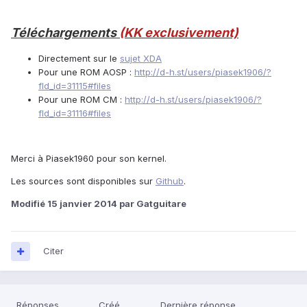
Téléchargements
(KK exclusivement)
Directement sur le
sujet XDA
Pour une ROM AOSP :
http://d-h.st/users/piasek1906/?
fld_id=31115#files
Pour une ROM CM :
http://d-h.st/users/piasek1906/?
fld_id=31116#files
Merci à Piasek1960 pour son kernel.
Les sources sont disponibles sur
Github
.
Modifié
15 janvier 2014
par Gatguitare
Citer
Réponses
Créé
Dernière réponse