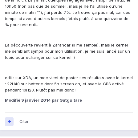
de la nuit..). Là j'ai fait quelques réglages avec l'appli de Faux, en
10h50 (non pas que de sommeil, mais je ne l'ai utilisé qu'une
minute ce matin ^^), j'ai perdu 7%. Je trouve ça pas mal, car ces
temps-ci avec d'autres kernels j'étais plutôt à une quinzaine de
% pour une nuit..
La découverte revient à Zarancar (il me semble), mais le kernel
me semblant sympa pour mon utilisation, je me suis lancé sur un
topic pour échanger sur ce kernel :)
edit : sur XDA, un mec vient de poster ses résultats avec le kernel
: 22H40 sur batterie dont 5h screen on, et avec le GPS activé
pendant 10H20. Plutôt pas mal donc !
Modifié
9 janvier 2014
par Gatguitare
Citer