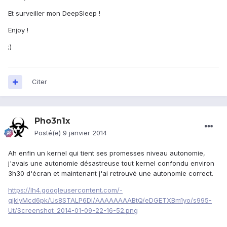
Et surveiller mon DeepSleep !
Enjoy !
;)
Citer
Pho3n1x
Posté(e)
9 janvier 2014
Ah enfin un kernel qui tient ses promesses niveau autonomie,
j'avais une autonomie désastreuse tout kernel confondu environ
3h30 d'écran et maintenant j'ai retrouvé une autonomie correct.
https://lh4.googleusercontent.com/-
gjkIyMcd6pk/Us8STALP6DI/AAAAAAAABtQ/eDGETXBm1yo/s995-
Ut/Screenshot_2014-01-09-22-16-52.png