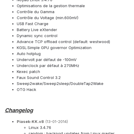
Optimisations de la gestion thermale
Contrôle du Gamma
Contrôle du Voltage (min.600mV)
USB Fast Charge
Battery Live eXtender
Dynamic sync control
Advance TCP offload control (default: westwood)
KGSL:Simple GPU governor Optimization
Auto hotplug
Undervolt par défaut de -100mV
Underclock par défaut à 270MHz
Kexec patch
Faux Sound Control 3.2
Sweep2wake/Sweep2sleep/DoubleTap2Wake
OTG Hack
Changelog
Piasek-KK.v8
(13-01-2014)
Linux 3.4.76
random : backport updates from Linux master