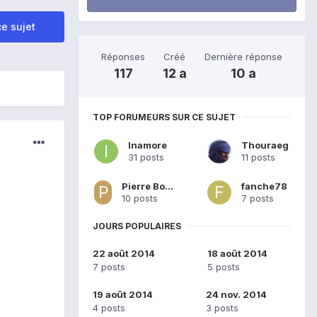
e sujet
Réponses
Créé
Dernière réponse
117
12 a
10 a
TOP FORUMEURS SUR CE SUJET
Inamore
Thouraeg
31 posts
11 posts
Pierre Bourdais
fanche78
10 posts
7 posts
JOURS POPULAIRES
22 août 2014
18 août 2014
7 posts
5 posts
19 août 2014
24 nov. 2014
4 posts
3 posts