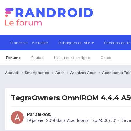
Frandroid - Actualité
Rubriques du site
Sections du f
Forums
Équipe
Utilisateurs en ligne
Clubs
Accueil
Smartphones
Acer
Archives Acer
Acer Iconia Ta
TegraOwners OmniROM 4.4.4 A5
Par
alexv95
19 janvier 2014
dans
Acer Iconia Tab A500/501 - Dév