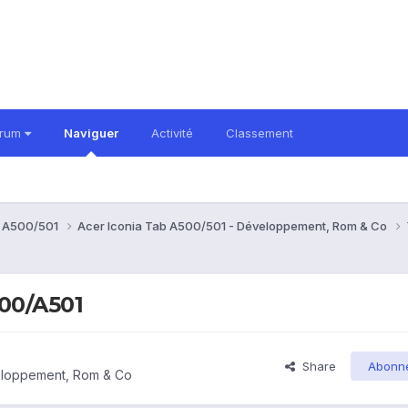
orum
Naviguer
Activité
Classement
b A500/501
Acer Iconia Tab A500/501 - Développement, Rom & Co
00/A501
Share
Abonn
eloppement, Rom & Co