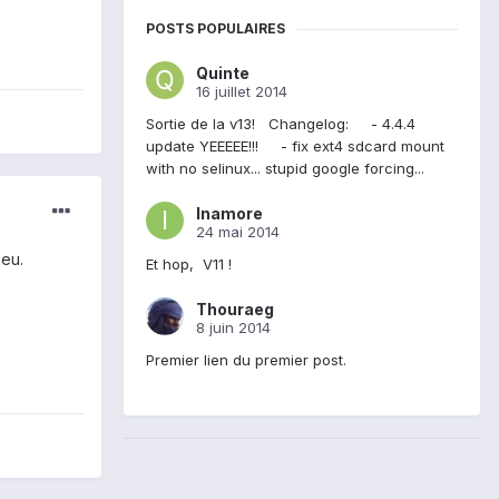
POSTS POPULAIRES
Quinte
16 juillet 2014
Sortie de la v13! Changelog: - 4.4.4
update YEEEEE!!! - fix ext4 sdcard mount
with no selinux... stupid google forcing...
Inamore
24 mai 2014
peu.
Et hop, V11 !
Thouraeg
8 juin 2014
Premier lien du premier post.