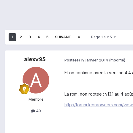
1
2
3
4
5
SUIVANT
Page 1 sur 5
alexv95
Posté(e)
19 janvier 2014
(modifié)
Et on continue avec la version 4.4.
La rom, non rootée : v13.1 au 4 ao
Membre
http://forum.tegraowners.com/vie
40