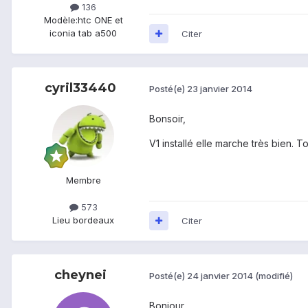
136
Modèle:
htc ONE et
iconia tab a500
Citer
cyril33440
Posté(e)
23 janvier 2014
Bonsoir,
V1 installé elle marche très bien. 
Membre
573
Lieu
bordeaux
Citer
cheynei
Posté(e)
24 janvier 2014
(modifié)
Bonjour,