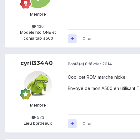
Membre
136
Modèle:
htc ONE et
iconia tab a500
Citer
cyril33440
Posté(e)
8 février 2014
Cool cet ROM marche nickel
Envoyé de mon A500 en utilisant T
Membre
573
Lieu
bordeaux
Citer