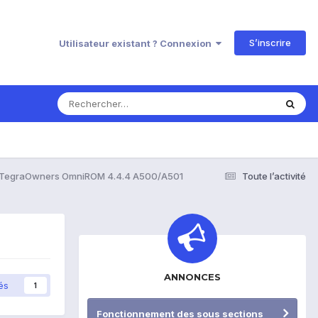
S’inscrire
Utilisateur existant ? Connexion
TegraOwners OmniROM 4.4.4 A500/A501
Toute l’activité
ANNONCES
és
1
Fonctionnement des sous sections