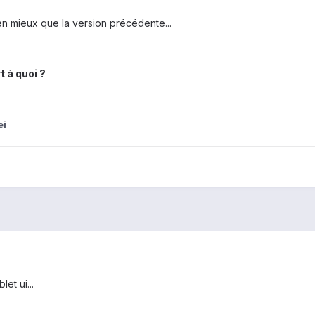
en mieux que la version précédente...
t à quoi ?
ei
et ui...