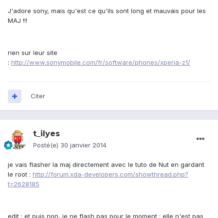
J'adore sony, mais qu'est ce qu'ils sont long et mauvais pour les
MAJ !!!
rien sur leur site
:
http://www.sonymobile.com/fr/software/phones/xperia-z1/
Citer
t_ilyes
Posté(e)
30 janvier 2014
je vais flasher la maj directement avec le tuto de Nut en gardant
le root :
http://forum.xda-developers.com/showthread.php?
t=2628185
edit : et puis non, je ne flash pas pour le moment : elle n'est pas