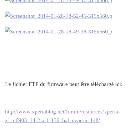
Le fichier FTF du firmware peut être téléchargé ici:
http://www.xperiablog.net/forum/resources/xperia-
z1_c6903_14-2-a-1-136_bal_generic.148/