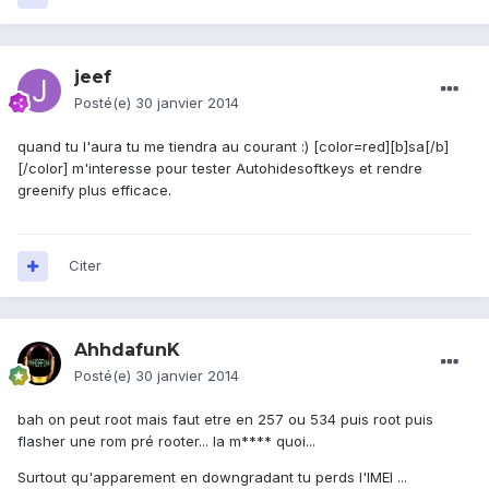
jeef
Posté(e)
30 janvier 2014
quand tu l'aura tu me tiendra au courant :) [color=red][b]sa[/b]
[/color] m'interesse pour tester Autohidesoftkeys et rendre
greenify plus efficace.
Citer
AhhdafunK
Posté(e)
30 janvier 2014
bah on peut root mais faut etre en 257 ou 534 puis root puis
flasher une rom pré rooter... la m**** quoi...
Surtout qu'apparement en downgradant tu perds l'IMEI ...