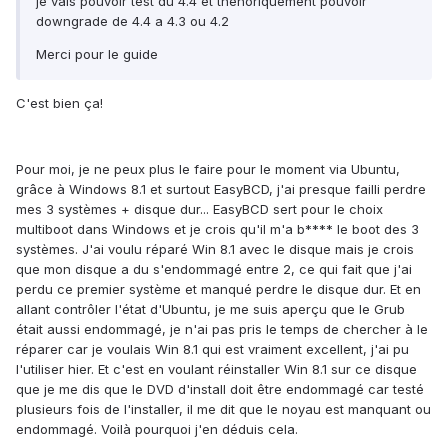
je vais pouvoir test du 4.4 et théhoriquement pouvoir
downgrade de 4.4 a 4.3 ou 4.2
Merci pour le guide
C'est bien ça!
Pour moi, je ne peux plus le faire pour le moment via Ubuntu,
grâce à Windows 8.1 et surtout EasyBCD, j'ai presque failli perdre
mes 3 systèmes + disque dur... EasyBCD sert pour le choix
multiboot dans Windows et je crois qu'il m'a b**** le boot des 3
systèmes. J'ai voulu réparé Win 8.1 avec le disque mais je crois
que mon disque a du s'endommagé entre 2, ce qui fait que j'ai
perdu ce premier système et manqué perdre le disque dur. Et en
allant contrôler l'état d'Ubuntu, je me suis aperçu que le Grub
était aussi endommagé, je n'ai pas pris le temps de chercher à le
réparer car je voulais Win 8.1 qui est vraiment excellent, j'ai pu
l'utiliser hier. Et c'est en voulant réinstaller Win 8.1 sur ce disque
que je me dis que le DVD d'install doit être endommagé car testé
plusieurs fois de l'installer, il me dit que le noyau est manquant ou
endommagé. Voilà pourquoi j'en déduis cela.