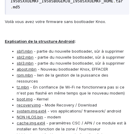
I9505XXUEMKF_I9505BOGEMJ8_I9505XXUEMKF_HOME
.
tar
.
md5
Voilà vous avez votre firmware sans bootloader Knox.
Explication de la structure Android
:
sbl1.mbn
- partie du nouvelle bootloader, sûr à supprimer
sbl2.mbn
- partie du nouvelle bootloader, sûr à supprimer
sbl3.mbn
- partie du nouvelle bootloader, sûr à supprimer
aboot.mbn
- Nouveau bootloader Knox, EFFACER
rpm.mbn
- lien de la gestion de la puissance des
ressources
tz.mbn
- En confiance (le Wi-Fi ne fonctionnera pas si ce
n'est pas flashé en même temps que le nouveau modem)
boot.img
- Kernel
recovery.img
- Mode Recovery / Download
system.img.ext4
- vos applications/ framework/ android
NON HLOS.bin
- modem
cache.img.ext4
- paramètres CSC / APN / ce module est à
installer en fonction de la zone / fournisseur