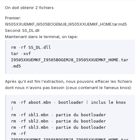
On doit obtenir 2 fichiers
Premier:
I9505XXUEMKF_I9505BOGEMJ8_I9505XXUEMKF_HOME.tar.md5
Second: SS_DL.dll
Maintenant dans le terminal, on tape:
rm 
-
rf SS_DL
.
dll

tar 
-
xvf 
I9505XXUEMKF_I9505BOGEMJ8_I9505XXUEMKF_HOME
.
tar
.
md5
Après qu'il est fini l'extraction, nous pouvons effacer les fichiers
dont nous n'avons pas besoin (ceux contenant le fameux knox):
rm 
-
rf aboot
.
mbn 
-
 bootloader 
(
 inclus le knox 
)
rm 
-
rf sbl1
.
mbn 
-
 partie du bootloader

rm 
-
rf sbl2
.
mbn 
-
 partie du bootloader

rm 
-
rf sbl3
.
mbn 
-
 partie du bootloader

rm 
-
rf 
I9505XXUEMKF_I9505BOGEMJ8_I9505XXUEMKF_HOME
.
tar