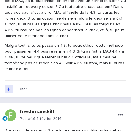
cette MAJ, as tu customisé ton phone avec un kernel custom? Ou
installé un recovery custom? Ou tout autre chose custom? Dans
tous ces cas, c'est à dire, MAJ officielle de la 4.3, tu auras les
lignes knox. Si tu as customisé derrière, alors le knox sera à 0x1,
si non, tu auras les lignes knox mais à 0x0. Si tu es toujours en
4.2.2, tu n'auras pas les lignes concernant le knox, et là, tu peux
utiliser cette méthode sans le knox.
Malgré tout, si tu es passé en 4.3, tu peux utiliser cette méthode
pour passer en 4.4 puis revenir en 4.3. Si tu as fait la MAJ 4.4 via
ODIN, tu ne peux que rester sur la 4.4 officielle, mais cela ne
t'empêche pas de revenir en 4.3 voir 4.2.2 custom, mais tu auras
le knox à 0x1.
Citer
freshmanskill
Posté(e)
4 février 2014
D'accord ! Je suis en 4.3 stock, je n'ai rien modifié, ni kernel, ni