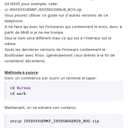
S4 I9505 pour exemple, celle-
ci: I9505XXUEMKF_I9505BOGEMJ8_BOG.zip
Vous pouvez utiliser ce guide sur d'autres versions de ce
téléphone
A ne faire qu'avec les Firmwares qui contiennent le knox, donc à
partir de MH8 si je ne me trompe.
Seul le nom sera différent mais ce qui est à l'intérieur est le
même.
Seuls les dernières versions de Firmware contiennent le
Bootloader avec Knox (généralement ceux libérés à la fin de
novembre/ décembre).
Méthode à suivre
:
Donc on commence par ouvrir un terminal et taper:
cd 
Bureau
cd work
Maintenant, on va extraire son contenu:
unzip I9505XXUEMKF_I9505BOGEMJ8_BOG
.
zip