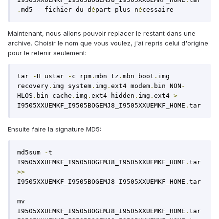
.
md5 
-
 fichier du d
é
part plus n
é
cessaire
Maintenant, nous allons pouvoir replacer le restant dans une
archive. Choisir le nom que vous voulez, j'ai repris celui d'origine
pour le retenir seulement:
tar 
-
H ustar 
-
c rpm
.
mbn tz
.
mbn boot
.
img 
recovery
.
img system
.
img
.
ext4 modem
.
bin NON
-
HLOS
.
bin cache
.
img
.
ext4 hidden
.
img
.
ext4 
>
I9505XXUEMKF_I9505BOGEMJ8_I9505XXUEMKF_HOME
.
tar
Ensuite faire la signature MD5:
md5sum 
-
t 
I9505XXUEMKF_I9505BOGEMJ8_I9505XXUEMKF_HOME
.
tar 
>>
I9505XXUEMKF_I9505BOGEMJ8_I9505XXUEMKF_HOME
.
tar

mv 
I9505XXUEMKF_I9505BOGEMJ8_I9505XXUEMKF_HOME
.
tar 