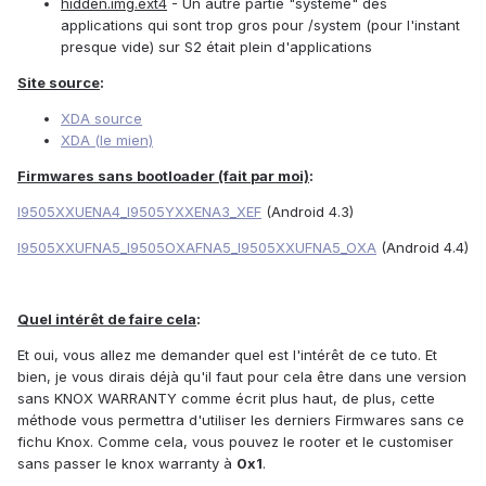
hidden.img.ext4
- Un autre partie "système" des
applications qui sont trop gros pour /system (pour l'instant
presque vide) sur S2 était plein d'applications
Site source
:
XDA source
XDA (le mien)
Firmwares sans bootloader (fait par moi)
:
I9505XXUENA4_I9505YXXENA3_XEF
(Android 4.3)
I9505XXUFNA5_I9505OXAFNA5_I9505XXUFNA5_OXA
(Android 4.4)
Quel intérêt de faire cela
:
Et oui, vous allez me demander quel est l'intérêt de ce tuto. Et
bien, je vous dirais déjà qu'il faut pour cela être dans une version
sans KNOX WARRANTY comme écrit plus haut, de plus, cette
méthode vous permettra d'utiliser les derniers Firmwares sans ce
fichu Knox. Comme cela, vous pouvez le rooter et le customiser
sans passer le knox warranty à
0x1
.