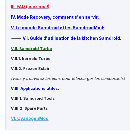
III. FAQ (lisez moi!)
IV. Mode Recovery, comment s'en servir:
V. Le monde Samdroid et les SamdroidMod:
V.I. Guide d'utilisation de la kitchen Samdroid:
--->
V.II. Samdroid Turbo
V.II.1. kernels Turbo
V.II.2. Frozen Eclair
(vous y trouverez les liens pour télécharger les composants)
V.III. Applications utiles:
V.III.1. Samdroid Tools
V.III.2. Spare Parts
VI. CyanogenMod