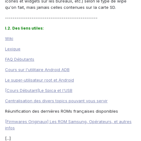
icônes et widgets sur les bureaux, etc.) selon le type de wipe
qu'on fait, mais jamais celles contenues sur la carte SD.
-------------------------------------------------
I.2. Des liens utiles:
Wiki
Lexique
FAQ Débutants
Cours sur l'utilitaire Android ADB
Le super-utilisateur root et Android
[Cours Débutant]Le Spica et l'USB
Centralisation des divers topics pouvant vous servir
Réunification des dernières ROMs françaises disponibles
[Firmwares Originaux] Les ROM Samsung, Opérateurs, et autres
infos
[...]