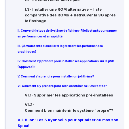
I.3- Installer une ROM alternative + liste
comparative des ROMs + Retrouver la 3G après
le flashage
II. Convertir le type de Système de fichiers (FileSystem) pour gagner
en performances et en rapidité:
III. Çà vous tente d'améliorer légèrement les performances
graphiques?
IV. Comment s'y prendre pour installer ses applications sur la µSD
(Apps2sd)?
V. Comment s'y prendre pour installer un joli thème?
VI. Comment s'y prendre pour bien contrôler sa ROM rootée?
VI.1- Supprimer les applications pré-installées
VI.2-
Comment bien maintenir le système "propre"?
VII. Bilan: Les 5 Kyonseils pour optimiser au max son
Spica!