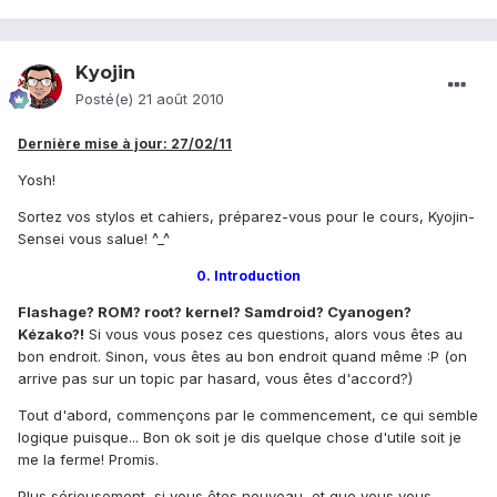
Kyojin
Posté(e)
21 août 2010
Dernière mise à jour: 27/02/11
Yosh!
Sortez vos stylos et cahiers, préparez-vous pour le cours, Kyojin-
Sensei vous salue! ^_^
0. Introduction
Flashage? ROM? root? kernel? Samdroid? Cyanogen?
Kézako?!
Si vous vous posez ces questions, alors vous êtes au
bon endroit. Sinon, vous êtes au bon endroit quand même :P (on
arrive pas sur un topic par hasard, vous êtes d'accord?)
Tout d'abord, commençons par le commencement, ce qui semble
logique puisque... Bon ok soit je dis quelque chose d'utile soit je
me la ferme! Promis.
Plus sérieusement,
si vous êtes nouveau, et que vous vous