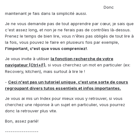
balancer mes questions et puis c'est plus rapide que de chercher
et moins casse pied pour moi. (merci d'avoir lu ^^)
Donc
maintenant je fais dans la simplicité aussi.
Je ne vous demande pas de tout apprendre par cœur, je sais que
c'est assez long, et non je ne ferais pas de contrôles là-dessus.
Prenez le temps de bien lire, vous n'êtes pas obligés de tout lire à
la fois, vous pouvez le faire en plusieurs fois par exemple,
l'important, c'est que vous compreniez!
.
Je vous invite à utiliser
la fonction recherche de votre
navigateur (Ctrl+F)
, si vous cherchez un mot en particuler (ex:
Recovery, kitchen), mais surtout à lire le
!
-
Ceci n'est pas un tutoriel unique, c'est une sorte de cours
regroupant divers tutos essentiels et infos importantes.
Je vous ai mis un Index pour mieux vous y retrouver, si vous
cherchez une réponse à un sujet en particulier, vous pourrez
donc la retrouver plus vite.
Bon, assez parlé!
------------------