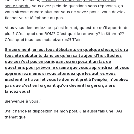
sentez perdu
, vous avez plein de questions sans réponses, ça
vous stresse encore plus car vous ne savez pas si vous devriez
flasher votre téléphone ou pas.
Vous vous demandez ce qu'est le root, qu'est-ce qu'il apporte de
plus? C'est quoi une ROM? C'est quoi le recovery? la Kitchen??
C'est quoi tous ces mots bizarres?! T'ain!!
Sincèrement, on est tous débutants en quelque chose, et on a
tous été débutants dans ce qu'on sait aujourd'hui. Sachez
que ce n'est pas en paniquant ou en posant un tas de
questions pour prévoir le drame que vous apprendrez, et vous
apprendrez moins si vous attendez que les autres vous
mâchent le travail et vous le donnent prêt à l'emploi, n'oubliez
pas que c'est en forgeant qu'on devient forgeron, alors
lancez vous!
Bienvenue à vous ;)
J'ai changé la disposition de mon post. J'ai aussi fais une FAQ
thématique.
Parce que, d'après ce que je pense, tout le monde
arrivait, voyait le bloc fou de texte, se disait, f*ck j'ai pas envie de
lire ça moi, j'ai mieux à faire, je vais me créer un topic pour y