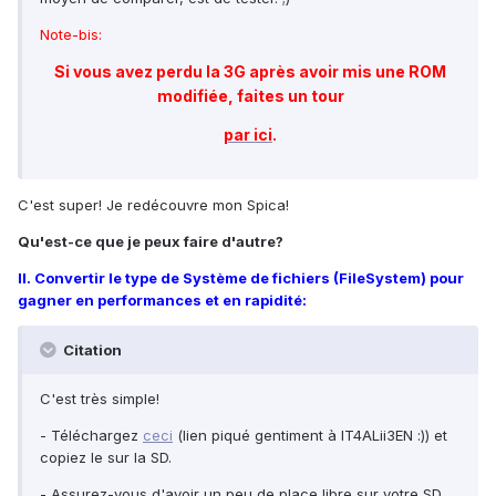
Note-bis:
Si vous avez perdu la 3G après avoir mis une ROM
modifiée, faites un tour
par ici
.
C'est super! Je redécouvre mon Spica!
Qu'est-ce que je peux faire d'autre?
II. Convertir le type de Système de fichiers (FileSystem) pour
gagner en performances et en rapidité:
Citation
C'est très simple!
- Téléchargez
ceci
(lien piqué gentiment à IT4ALii3EN :)) et
copiez le sur la SD.
- Assurez-vous d'avoir un peu de place libre sur votre SD