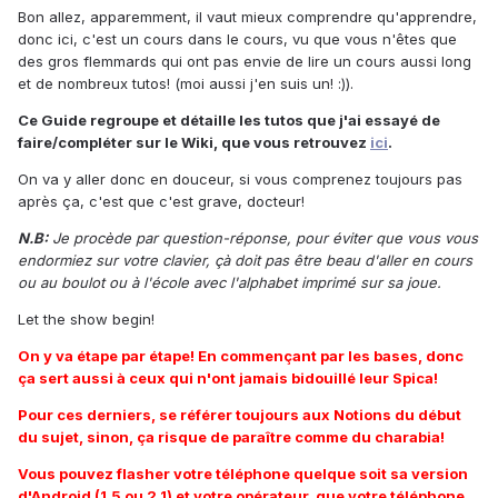
Bon allez, apparemment, il vaut mieux comprendre qu'apprendre,
donc ici, c'est un cours dans le cours, vu que vous n'êtes que
des gros flemmards qui ont pas envie de lire un cours aussi long
et de nombreux tutos! (moi aussi j'en suis un! :)).
Ce Guide regroupe et détaille les tutos que j'ai essayé de
faire/compléter sur le Wiki, que vous retrouvez
ici
.
On va y aller donc en douceur, si vous comprenez toujours pas
après ça, c'est que c'est grave, docteur!
N.B:
Je procède par question-réponse, pour éviter que vous vous
endormiez sur votre clavier, çà doit pas être beau d'aller en cours
ou au boulot ou à l'école avec l'alphabet imprimé sur sa joue.
Let the show begin!
On y va étape par étape! En commençant par les bases, donc
ça sert aussi à ceux qui n'ont jamais bidouillé leur Spica!
Pour ces derniers, se référer toujours aux Notions du début
du sujet, sinon, ça risque de paraître comme du charabia!
Vous pouvez flasher votre téléphone quelque soit sa version
d'Android (1.5 ou 2.1) et votre opérateur, que votre téléphone