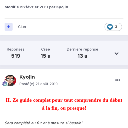
Modifié
26 février 2011
par Kyojin
Citer
3
Réponses
Créé
Dernière réponse
519
15 a
13 a
Kyojin
Posté(e)
21 août 2010
II. Ze guide complet pour tout comprendre du début
à la fin, ou presque!
Sera complété au fur et à mesure si besoin!