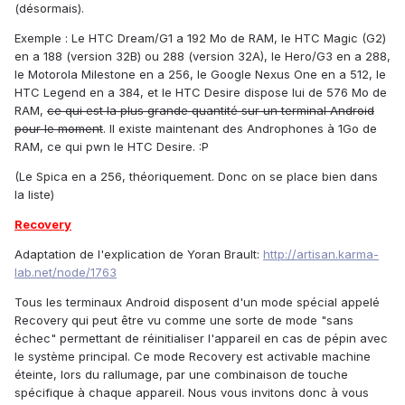
(désormais).
Exemple : Le HTC Dream/G1 a 192 Mo de RAM, le HTC Magic (G2)
en a 188 (version 32B) ou 288 (version 32A), le Hero/G3 en a 288,
le Motorola Milestone en a 256, le Google Nexus One en a 512, le
HTC Legend en a 384, et le HTC Desire dispose lui de 576 Mo de
RAM,
ce qui est la plus grande quantité sur un terminal Android
pour le moment
. Il existe maintenant des Androphones à 1Go de
RAM, ce qui pwn le HTC Desire. :P
(Le Spica en a 256, théoriquement. Donc on se place bien dans
la liste)
Recovery
Adaptation de l'explication de Yoran Brault:
http://artisan.karma-
lab.net/node/1763
Tous les terminaux Android disposent d'un mode spécial appelé
Recovery qui peut être vu comme une sorte de mode "sans
échec" permettant de réinitialiser l'appareil en cas de pépin avec
le système principal. Ce mode Recovery est activable machine
éteinte, lors du rallumage, par une combinaison de touche
spécifique à chaque appareil. Nous vous invitons donc à vous