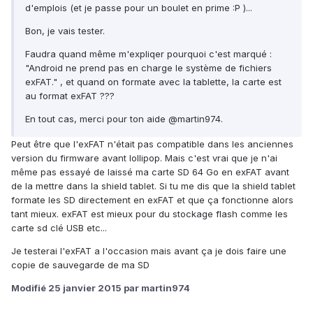
d'emplois (et je passe pour un boulet en prime :P )...
Bon, je vais tester.
Faudra quand même m'expliqer pourquoi c'est marqué :
"Android ne prend pas en charge le système de fichiers
exFAT." , et quand on formate avec la tablette, la carte est
au format exFAT ???
En tout cas, merci pour ton aide @martin974.
Peut être que l'exFAT n'était pas compatible dans les anciennes
version du firmware avant lollipop. Mais c'est vrai que je n'ai
même pas essayé de laissé ma carte SD 64 Go en exFAT avant
de la mettre dans la shield tablet. Si tu me dis que la shield tablet
formate les SD directement en exFAT et que ça fonctionne alors
tant mieux. exFAT est mieux pour du stockage flash comme les
carte sd clé USB etc...
Je testerai l'exFAT a l'occasion mais avant ça je dois faire une
copie de sauvegarde de ma SD
Modifié
25 janvier 2015
par martin974