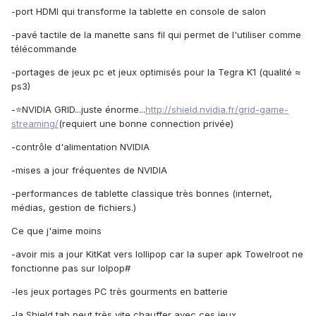
-port HDMI qui transforme la tablette en console de salon
-pavé tactile de la manette sans fil qui permet de l'utiliser comme
télécommande
-portages de jeux pc et jeux optimisés pour la Tegra K1 (qualité ≈
ps3)
-⭐NVIDIA GRID...juste énorme...
http://shield.nvidia.fr/grid-game-
streaming/
(requiert une bonne connection privée)
-contrôle d'alimentation NVIDIA
-mises a jour fréquentes de NVIDIA
-performances de tablette classique très bonnes (internet,
médias, gestion de fichiers.)
Ce que j'aime moins
-avoir mis a jour KitKat vers lollipop car la super apk Towelroot ne
fonctionne pas sur lolpop#
-les jeux portages PC très gourments en batterie
-la Shield tab peut très vite chauffer avec ces jeux