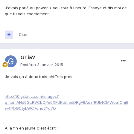
J'avais parlé du power + vol- tout à l'heure. Essaye et dis moi ce
que tu vois exactement.
Citer
GTi57
Posté(e)
3 janvier 2015
Je vois ça à deux trois chiffres près.
http://t0.gstatic.com/images?
q=tbn:ANd9GcRVCbCPe6XFUKUmedDRgF6AozfRUIj4CMWbafOnj6
w4POGCtyLWC7eno2Yd7Q
A la fin en jaune c'est écrit :