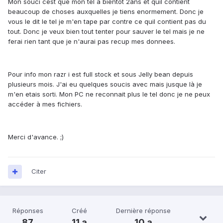
Mon souci cest que mon tel a bientot 2ans et quil contient
beaucoup de choses auxquelles je tiens enormement. Donc je
vous le dit le tel je m'en tape par contre ce quil contient pas du
tout. Donc je veux bien tout tenter pour sauver le tel mais je ne
ferai rien tant que je n'aurai pas recup mes donnees.
Pour info mon razr i est full stock et sous Jelly bean depuis
plusieurs mois. J'ai eu quelques soucis avec mais jusque là je
m'en etais sorti. Mon PC ne reconnait plus le tel donc je ne peux
accéder à mes fichiers.
Merci d'avance. ;)
Citer
Réponses
Créé
Dernière réponse
87
11 a
10 a