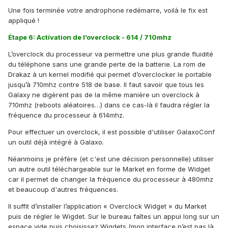
Une fois terminée votre androphone redémarre, voilà le fix est
appliqué !
Étape 6: Activation de l’overclock - 614 / 710mhz
L’overclock du processeur va permettre une plus grande fluidité
du téléphone sans une grande perte de la batterie. La rom de
Drakaz à un kernel modifié qui permet d’overclocker le portable
jusqu’à 710mhz contre 518 de base. Il faut savoir que tous les
Galaxy ne digèrent pas de la même manière un overclock à
710mhz (reboots aléatoires…) dans ce cas-là il faudra régler la
fréquence du processeur à 614mhz.
Pour effectuer un overclock, il est possible d'utiliser GalaxoConf
un outil déjà intégré à Galaxo.
Néanmoins je préfère (et c'est une décision personnelle) utiliser
un autre outil téléchargeable sur le Market en forme de Widget
car il permet de changer la fréquence du processeur à 480mhz
et beaucoup d'autres fréquences.
Il suffit d’installer l’application « Overclock Widget » du Market
puis de régler le Wigdet. Sur le bureau faîtes un appui long sur un
espace vide puis choisissez Wigdets (mon interface n’est pas là