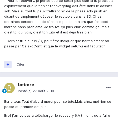
- Pour le recovery, je pense que ce serait plus clair si tu précisais
explicitement que le fichier recovery.img doit être dans le dossier
sdk. Mais surtout tu peux t'affranchir de la phase adb push en
disant de simplement déposer le rectools dans la SD. Chez
certaines personnes adb s'installe pas bien alors que fastboot
marche sans problème. Je trouve ça plus clair comme ça, mais
c'est toi qui vois, c'est ton tuto et il est déjà très bien ;)
- Dernier truc sur l'O/C, peut être indiquer que normalement on
passe par GalaxoConf, et que le widget setCpu est facultatif.
Citer
bebere
Posté(e)
27 août 2010
Bsr a tous.Tout d'abord merci pour se tuto.Mais chez moi rien se
passe du premier coup lol.
Bref j'arrive pas a télécharger le recovery 6.A t-il un truc a faire