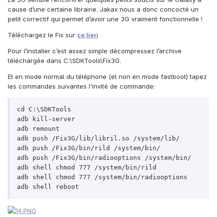
cause d’une certaine librairie. Jakax nous a donc concocté un
petit correctif qui permet d’avoir une 3G vraiment fonctionnelle !
Téléchargez le Fix sur
ce lien
Pour l’installer c’est assez simple décompressez l’archive
téléchargée dans C:\SDKTools\Fix3G.
Et en mode normal du téléphone (et non en mode fastboot) tapez
les commandes suivantes l'invité de commande:
cd C:\SDKTools

adb kill-server

adb remount

adb push /Fix3G/lib/libril.so /system/lib/

adb push /Fix3G/bin/rild /system/bin/

adb push /Fix3G/bin/radiooptions /system/bin/

adb shell chmod 777 /system/bin/rild

adb shell chmod 777 /system/bin/radiooptions

adb shell reboot