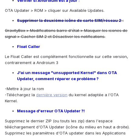
Vérifier si AndroIum est à jour
:
OTA Updater > ROM > cliquer sur Available Updates.
Supprimer la deuxième icône de carte SIM/réseau 2
:
GravityBox > Modifications barre d'état > Masquer les icones de
signal > Cacher SIM 2 et Désactiver les notifications.
Float Caller
Le Float Caller est complétement fonctionnelle sur cette version,
contrairement a Androium 3
J'ai un message "unsupported Kernel" dans OTA
Updater, comment réparer ce problème ?
-Mettre à jour la rom
-Téléchargez la
dernière version
du kernel adaptée a l'OTA
Kernel.
Message d'erreur OTA Updater ?!
Supprimez le dernier ZIP (ou touts les zip) dans l'espace
téléchargement d'OTA Updater (icône du milieu en haut a droite).
Supprimez les paramètres d'OTA updater dans les Applications