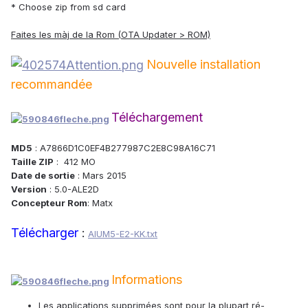
* Choose zip from sd card
Faites les màj de la Rom (OTA Updater > ROM)
Nouvelle installation
recommandée
Téléchargement
MD5
: A7866D1C0EF4B277987C2E8C98A16C71
Taille ZIP
: 412 MO
Date de sortie
: Mars 2015
Version
: 5.0-ALE2D
Concepteur Rom
: Matx
Télécharger
:
AIUM5-E2-KK.txt
Informations
Les applications supprimées sont pour la plupart ré-