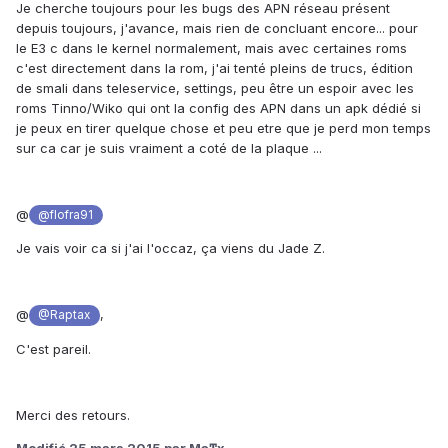
Je cherche toujours pour les bugs des APN réseau présent
depuis toujours, j'avance, mais rien de concluant encore... pour
le E3 c dans le kernel normalement, mais avec certaines roms
c'est directement dans la rom, j'ai tenté pleins de trucs, édition
de smali dans teleservice, settings, peu être un espoir avec les
roms Tinno/Wiko qui ont la config des APN dans un apk dédié si
je peux en tirer quelque chose et peu etre que je perd mon temps
sur ca car je suis vraiment a coté de la plaque ...
@
@flofra91
Je vais voir ca si j'ai l'occaz, ça viens du Jade Z.
@
,
@Raptax
C'est pareil.
Merci des retours.
Modifié
25 mars 2015
par Maͳx