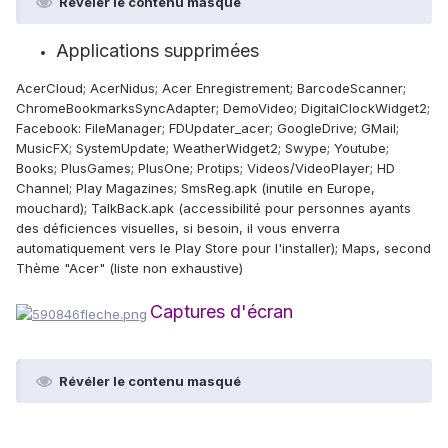
Révéler le contenu masqué
Applications supprimées
AcerCloud; AcerNidus; Acer Enregistrement; BarcodeScanner;
ChromeBookmarksSyncAdapter; DemoVideo; DigitalClockWidget2;
Facebook: FileManager; FDUpdater_acer; GoogleDrive; GMail;
MusicFX; SystemUpdate; WeatherWidget2; Swype; Youtube;
Books; PlusGames; PlusOne; Protips; Videos/VideoPlayer; HD
Channel; Play Magazines; SmsReg.apk (inutile en Europe,
mouchard); TalkBack.apk (accessibilité pour personnes ayants
des déficiences visuelles, si besoin, il vous enverra
automatiquement vers le Play Store pour l'installer); Maps, second
Thème "Acer" (liste non exhaustive)
Captures d'écran
Révéler le contenu masqué