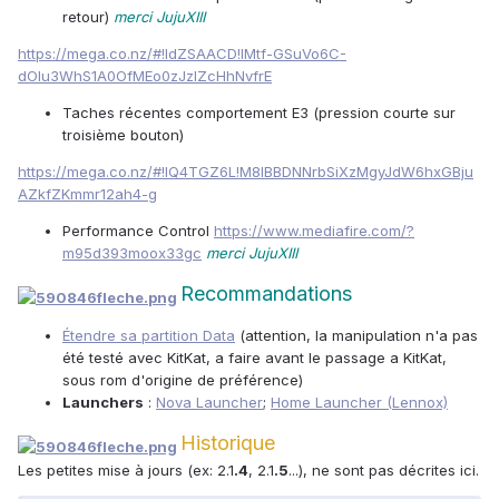
retour)
merci JujuXIII
https://mega.co.nz/#!IdZSAACD!IMtf-GSuVo6C-
dOlu3WhS1A0OfMEo0zJzIZcHhNvfrE
Taches récentes comportement E3 (pression courte sur
troisième bouton)
https://mega.co.nz/#!lQ4TGZ6L!M8IBBDNNrbSiXzMgyJdW6hxGBju
AZkfZKmmr12ah4-g
Performance Control
https://www.mediafire.com/?
m95d393moox33gc
merci JujuXIII
Recommandations
Étendre sa partition Data
(attention, la manipulation n'a pas
été testé avec KitKat, a faire avant le passage a KitKat,
sous rom d'origine de préférence)
Launchers
:
Nova Launcher
;
Home Launcher (Lennox)
Historique
Les petites mise à jours (ex: 2.1
.4
, 2.1
.5
...), ne sont pas décrites ici.