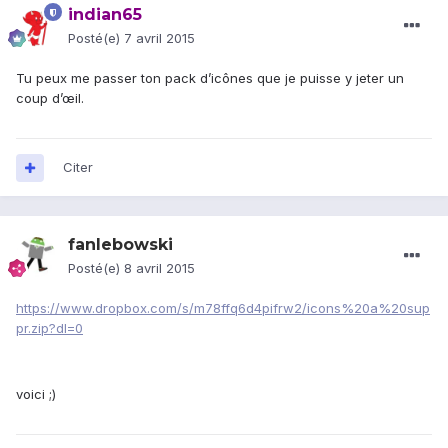
indian65
Posté(e)
7 avril 2015
Tu peux me passer ton pack d’icônes que je puisse y jeter un
coup d’œil.
Citer
fanlebowski
Posté(e)
8 avril 2015
https://www.dropbox.com/s/m78ffq6d4pifrw2/icons%20a%20sup
pr.zip?dl=0
voici ;)