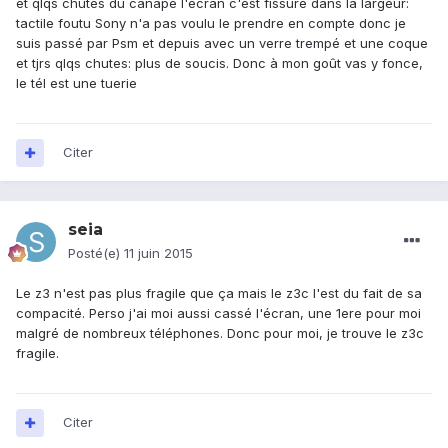
et qlqs chutes du canapé l'écran c'est fissuré dans la largeur:
tactile foutu Sony n'a pas voulu le prendre en compte donc je
suis passé par Psm et depuis avec un verre trempé et une coque
et tjrs qlqs chutes: plus de soucis. Donc à mon goût vas y fonce,
le tél est une tuerie
Citer
seia
Posté(e)
11 juin 2015
Le z3 n'est pas plus fragile que ça mais le z3c l'est du fait de sa
compacité. Perso j'ai moi aussi cassé l'écran, une 1ere pour moi
malgré de nombreux téléphones. Donc pour moi, je trouve le z3c
fragile.
Citer