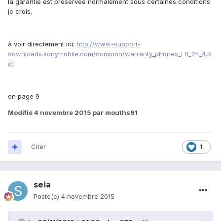
la garantie est préservée normalement sous certaines conditions
je crois.
à voir directement ici:
http://www-support-
downloads.sonymobile.com/common/warranty_phones_FR_24_4.p
df
en page 9
Modifié
4 novembre 2015
par mouths91
Citer
1
seia
Posté(e)
4 novembre 2015