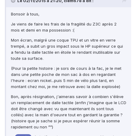
Le 02/11/2015 à 21:20, clem678 a dit :
Bonsoir à tous,
Je viens de faire les frais de la fragilité du Z3C après 2
mois et demi en ma possession :(
Mon écran, malgré une coque TPU et un vitre en verre
trempé, a subit un gros impact sous le HP supérieur ce qui
a fendu la dalle tactile en étoile le rendant inutilisable sur
toute sa surface.
(Pour la petite histoire : je sors de cours à la fac, je le met
dans une petite poche de mon sac à dos en regardant
l'heure : ecran nickel...puis 5 min de vélo plus tard, en
montant chez moi, je me retrouve avec la dalle explosée)
Bon, après résignation, j'aimerais savoir à combien s'élève
un remplacement de dalle tactile (enfin j'imagine que le LCD
doit être changé avec vu que maintenant ils sont tous
collés) avec la main d'oeuvre tout en gardant la garantie ?
(histoire que je sache si je peux espérer réunir la somme
rapidement ou non ^^)