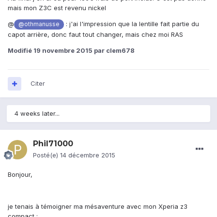
mais mon Z3C est revenu nickel
@
: j'ai l'impression que la lentille fait partie du
@othmanusse
capot arrière, donc faut tout changer, mais chez moi RAS
Modifié
19 novembre 2015
par clem678
Citer
4 weeks later...
Phil71000
Posté(e)
14 décembre 2015
Bonjour,
je tenais à témoigner ma mésaventure avec mon Xperia z3
compact :