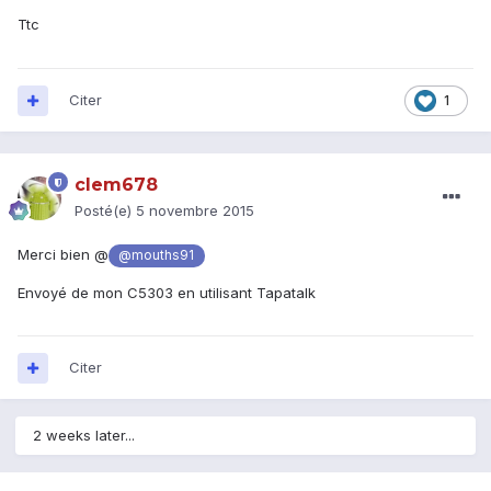
Ttc
Citer
1
clem678
Posté(e)
5 novembre 2015
Merci bien @
@mouths91
Envoyé de mon C5303 en utilisant Tapatalk
Citer
2 weeks later...