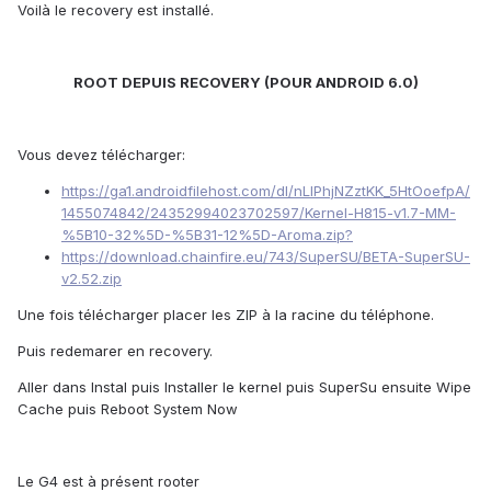
Voilà le recovery est installé.
ROOT DEPUIS RECOVERY (POUR ANDROID 6.0)
Vous devez télécharger:
https://ga1.androidfilehost.com/dl/nLlPhjNZztKK_5HtOoefpA/
1455074842/24352994023702597/Kernel-H815-v1.7-MM-
%5B10-32%5D-%5B31-12%5D-Aroma.zip?
https://download.chainfire.eu/743/SuperSU/BETA-SuperSU-
v2.52.zip
Une fois télécharger placer les ZIP à la racine du téléphone.
Puis redemarer en recovery.
Aller dans Instal puis Installer le kernel puis SuperSu ensuite Wipe
Cache puis Reboot System Now
Le G4 est à présent rooter