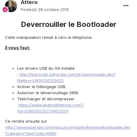
Attero
Posté(e)
28 octobre 2015
Deverrouiller le Bootloader
Cette manipulation remet à zéro le téléphone.
Il vous faut:
Les drivers USB du G4 installé
:
http://tool.xcdn.gdms.lge.com/dn/downloader.dev?
fileKey=UW00120120425
Activer le Débogage USB;
Autoriser le déverrouillage OEM;
Télécharger et décompresser
https://www.androidfilehost.com/?
fid=9390355257214632011
Ce rendre ensuite sur
:
http://developer.lge.com/resource/mobile/RetrieveBootloader.dev
?categoryTypeCode=ANRS