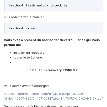
fastboot flash unlock unlock
.
bin
puis redémarrer le mobile :
fastboot reboot
Vous avez à présent un bootloader déverrouiller ce qui vous
permet de:
Installer un recovery
rooter le téléphone
...
Installer un recovery TWRP 3.0
Vous devez avoir télécharger:
https://fl1.androidfilehost.com/dl/GkEIb4KApimxQoSqQ-
CNEA/1455074839/24407100847292484/TWRP-3.0.0.0-H815+.zip?
Decompresser le fichier et extraire : recovery.img