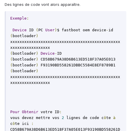
Des lignes de code vont alors apparaître.
Exemple
:
Device
 ID 
(
PC 
User
)
$ fastboot oem device
-
(
bootloader
)
xxxxxxxxxxxxxxxxxxxxxxxxxxxxxxxxxxxxxxxxxxxxxxx
(
bootloader
)
Device
-
(
bootloader
)
(
bootloader
)
(
bootloader
)
xxxxxxxxxxxxxxxxxxxxxxxxxxxxxxxxxxxxxxxxxxxxxxx
xxxxxxxxxxxxxxxxx

Pour
Obtenir
 votre ID
:
vous devez mettre vos 
2
 lignes de code c
ô
te 
à
c
ô
te ici 
:
CD58B679A38D6B613ED518F37A05E013F93190BD558261D