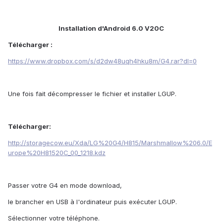
Installation d'Android 6.0 V20C
Télécharger :
https://www.dropbox.com/s/d2dw48uqh4hku8m/G4.rar?dl=0
Une fois fait décompresser le fichier et installer LGUP.
Télécharger:
http://storagecow.eu/Xda/LG%20G4/H815/Marshmallow%206.0/E
urope%20H81520C_00_1218.kdz
Passer votre G4 en mode download,
le brancher en USB à l'ordinateur puis exécuter LGUP.
Sélectionner votre téléphone.