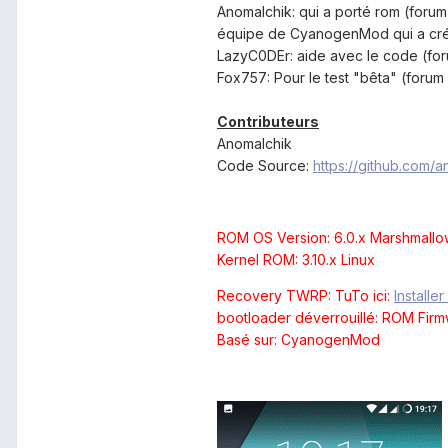
Anomalchik: qui a porté rom (forum
équipe de CyanogenMod qui a cr
LazyC0DEr: aide avec le code (for
Fox757: Pour le test "bêta" (forum
Contributeurs
Anomalchik
Code Source:
https://github.com/a
ROM OS Version: 6.0.x Marshmallo
Kernel ROM: 3.10.x Linux
Recovery TWRP: TuTo ici:
Installe
bootloader déverrouillé: ROM Firm
Basé sur: CyanogenMod