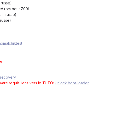
 russe)
éé rom pour Z00L
um russe)
 russe)
nomalchiktest
w
r recovery
ware requis
liens vers le TUTO:
Unlock boot-loader