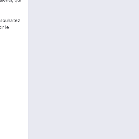
 souhaitez
ir le