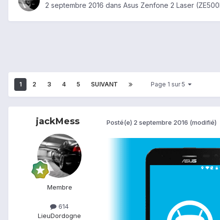
2 septembre 2016
dans
Asus Zenfone 2 Laser (ZE50
1
2
3
4
5
SUIVANT
Page 1 sur 5
jackMess
Posté(e)
2 septembre 2016
(modifié)
Membre
614
Lieu
Dordogne