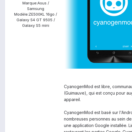
Marque:
Asus /
Samsung
Modèle:
ZE500KL 16go /
Galaxy S4 GT 9505 /
Galaxy S5 mini
CyanogenMod est libre, communauté
(Guimauve), qui est conçu pour aug
appareil.
CyanogenMod est basé sur l'Andro
nombreuses personnes au sein de
une application Google installée.
L
restaurent les parties Google.
Cyan