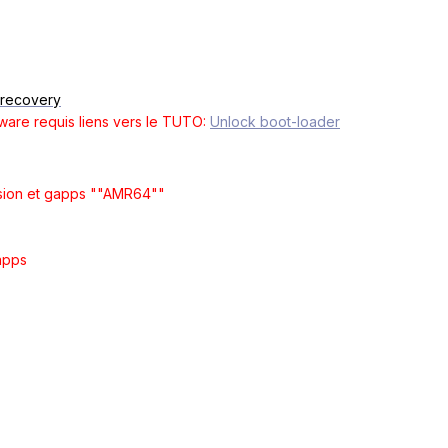
r recovery
ware requis
liens vers le TUTO:
Unlock boot-loader
rsion et gapps ""AMR64""
gapps