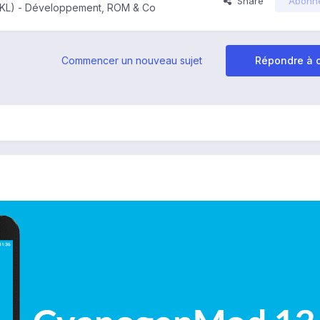
Share
Abonn
0KL) - Développement, ROM & Co
Commencer un nouveau sujet
Répondre à c