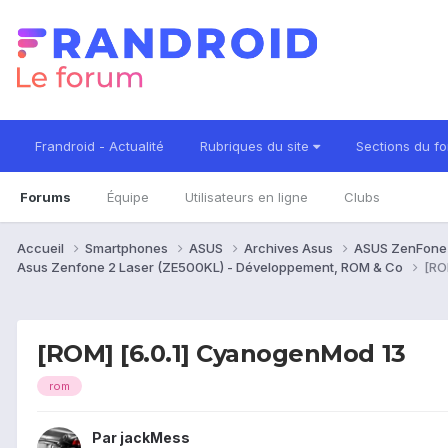
Frandroid - Actualité
Rubriques du site
Sections du f
Forums
Équipe
Utilisateurs en ligne
Clubs
Accueil
Smartphones
ASUS
Archives Asus
ASUS ZenFone
Asus Zenfone 2 Laser (ZE500KL) - Développement, ROM & Co
[RO
[ROM] [6.0.1] CyanogenMod 13
rom
Par
jackMess