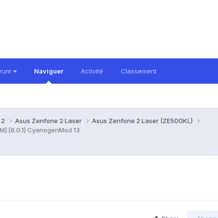
orum
Naviguer
Activité
Classement
 2
Asus Zenfone 2 Laser
Asus Zenfone 2 Laser (ZE500KL)
M] [6.0.1] CyanogenMod 13