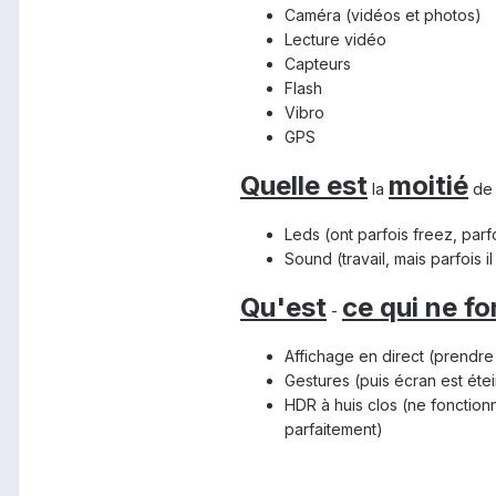
Caméra (vidéos et photos)
Lecture vidéo
Capteurs
Flash
Vibro
GPS
Quelle est
moitié
la
d
Leds (ont parfois freez, parf
Sound (travail, mais parfois il 
Qu'est
ce qui ne f
-
Affichage en direct (prendr
Gestures (puis écran est étei
HDR à huis clos (ne fonction
parfaitement)