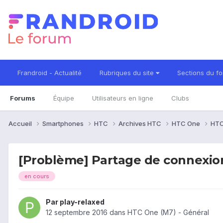
Frandroid - Actualité
Rubriques du site
Sections du f
Forums
Équipe
Utilisateurs en ligne
Clubs
Accueil
Smartphones
HTC
Archives HTC
HTC One
HTC
[Problème] Partage de connexio
en cours
Par
play-relaxed
12 septembre 2016
dans
HTC One (M7) - Général