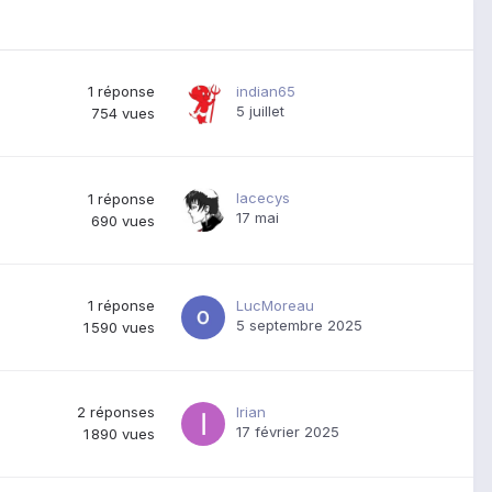
1
réponse
indian65
5 juillet
754
vues
lacecys
1
réponse
17 mai
690
vues
1
réponse
LucMoreau
5 septembre 2025
1 590
vues
2
réponses
Irian
17 février 2025
1 890
vues