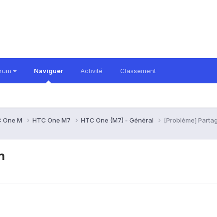
orum
Naviguer
Activité
Classement
 One M
HTC One M7
HTC One (M7) - Général
[Problème] Parta
n