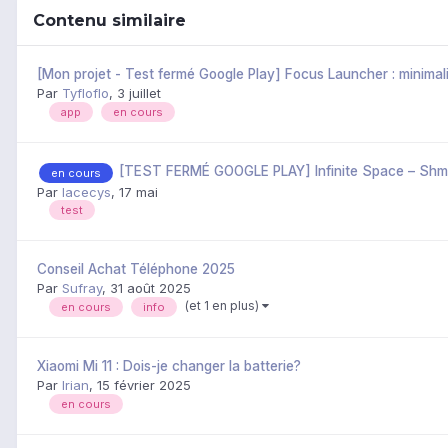
Contenu similaire
[Mon projet - Test fermé Google Play] Focus Launcher : minimal
Par
Tyfloflo
,
3 juillet
app
en cours
[TEST FERMÉ GOOGLE PLAY] Infinite Space – Shm
en cours
Par
lacecys
,
17 mai
test
Conseil Achat Téléphone 2025
Par
Sufray
,
31 août 2025
(et 1 en plus)
en cours
info
Xiaomi Mi 11 : Dois-je changer la batterie?
Par
Irian
,
15 février 2025
en cours