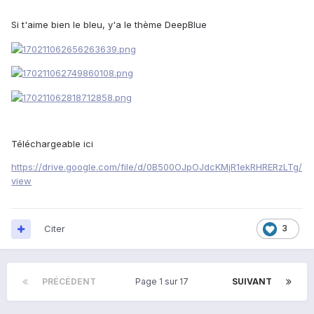
Si t'aime bien le bleu, y'a le thème DeepBlue
Téléchargeable ici
https://drive.google.com/file/d/0B500OJpOJdcKMjR1ekRHRERzLTg/
view
Citer
3
PRÉCÉDENT
Page 1 sur 17
SUIVANT