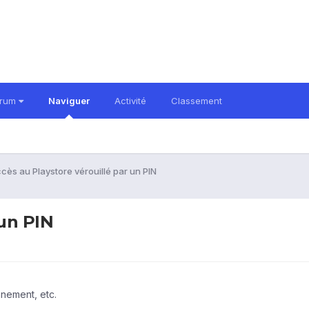
orum
Naviguer
Activité
Classement
cès au Playstore vérouillé par un PIN
 un PIN
nnement, etc.