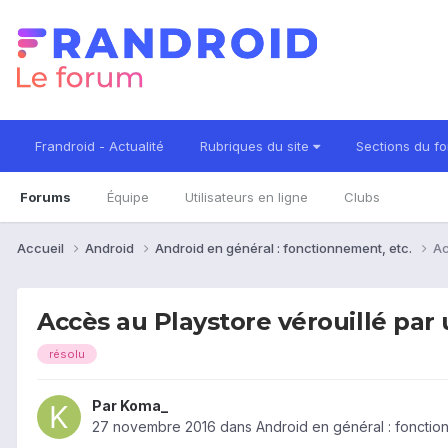
Frandroid - Actualité
Rubriques du site
Sections du f
Forums
Équipe
Utilisateurs en ligne
Clubs
Accueil
Android
Android en général : fonctionnement, etc.
Ac
Accès au Playstore vérouillé par
résolu
Par
Koma_
27 novembre 2016
dans
Android en général : fonctio