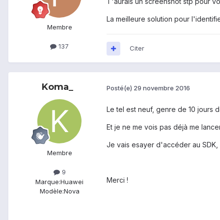
T'aurais un screenshot stp pour voi
La meilleure solution pour l'identi
Membre
137
Citer
Koma_
Posté(e)
29 novembre 2016
Le tel est neuf, genre de 10 jours 
Et je ne me vois pas déjà me lancer
Je vais esayer d'accéder au SDK, 
Membre
9
Merci !
Marque:
Huawei
Modèle:
Nova