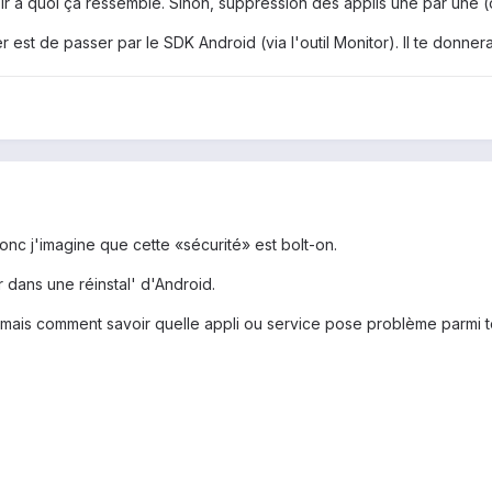
r à quoi ça ressemble. Sinon, suppression des applis une par une (ou
fier est de passer par le SDK Android (via l'outil Monitor). Il te don
donc j'imagine que cette «sécurité» est bolt-on.
 dans une réinstal' d'Android.
mais comment savoir quelle appli ou service pose problème parmi to