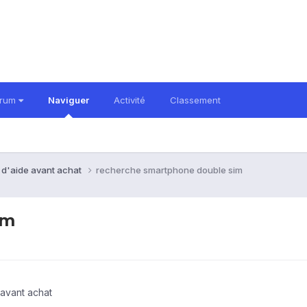
orum
Naviguer
Activité
Classement
 d'aide avant achat
recherche smartphone double sim
im
avant achat