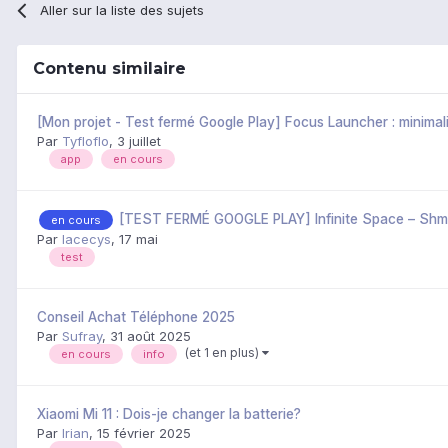
Aller sur la liste des sujets
Contenu similaire
[Mon projet - Test fermé Google Play] Focus Launcher : minimal
Par
Tyfloflo
,
3 juillet
app
en cours
[TEST FERMÉ GOOGLE PLAY] Infinite Space – Shm
en cours
Par
lacecys
,
17 mai
test
Conseil Achat Téléphone 2025
Par
Sufray
,
31 août 2025
(et 1 en plus)
en cours
info
Xiaomi Mi 11 : Dois-je changer la batterie?
Par
Irian
,
15 février 2025