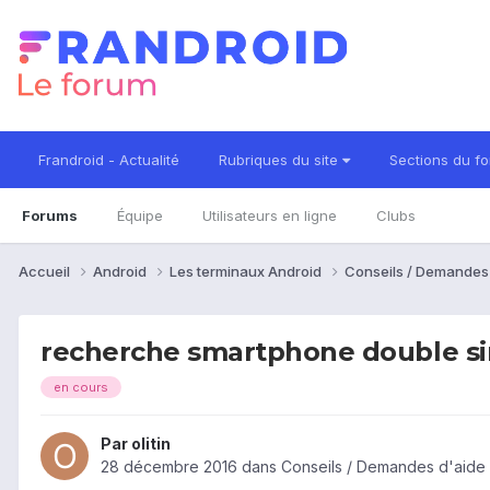
Frandroid - Actualité
Rubriques du site
Sections du f
Forums
Équipe
Utilisateurs en ligne
Clubs
Accueil
Android
Les terminaux Android
Conseils / Demandes
recherche smartphone double s
en cours
Par
olitin
28 décembre 2016
dans
Conseils / Demandes d'aide 