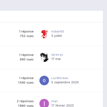
1
réponse
indian65
5 juillet
752
vues
lacecys
1
réponse
17 mai
690
vues
1
réponse
LucMoreau
5 septembre 2025
1 590
vues
2
réponses
Irian
17 février 2025
1 890
vues