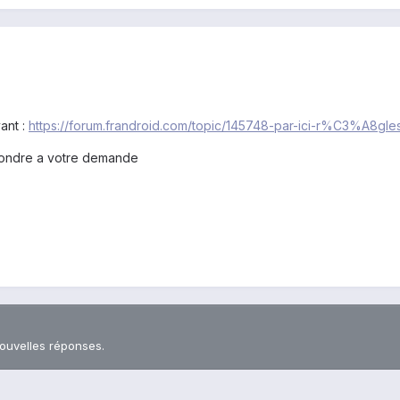
ant :
https://forum.frandroid.com/topic/145748-par-ici-r%C3%A8gle
pondre a votre demande
nouvelles réponses.