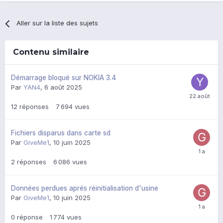
Aller sur la liste des sujets
Contenu similaire
Démarrage bloqué sur NOKIA 3.4
Par
YAN4
,
6 août 2025
12
réponses
7 694
vues
Fichiers disparus dans carte sd
Par
GiveMe1
,
10 juin 2025
2
réponses
6 086
vues
Données perdues aprés réinitialisation d'usine
Par
GiveMe1
,
10 juin 2025
0
réponse
1 774
vues