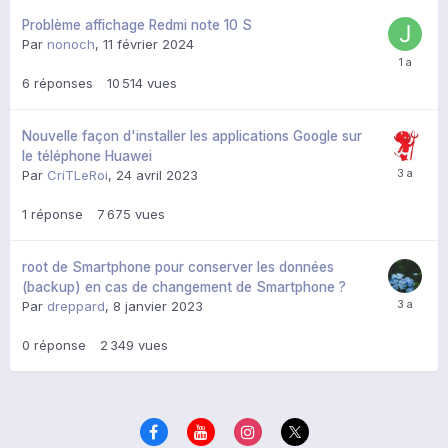
Problème affichage Redmi note 10 S
Par
nonoch
,
11 février 2024
6
réponses
10 514
vues
Nouvelle façon d'installer les applications Google sur
le téléphone Huawei
Par
CriTLeRoi
,
24 avril 2023
1
réponse
7 675
vues
root de Smartphone pour conserver les données
(backup) en cas de changement de Smartphone ?
Par
dreppard
,
8 janvier 2023
0
réponse
2 349
vues