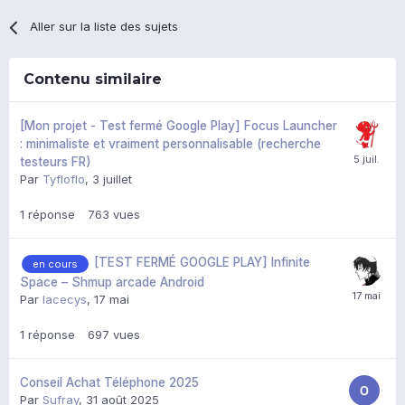
Aller sur la liste des sujets
Contenu similaire
[Mon projet - Test fermé Google Play] Focus Launcher
: minimaliste et vraiment personnalisable (recherche
testeurs FR)
Par
Tyfloflo
,
3 juillet
1
réponse
763
vues
[TEST FERMÉ GOOGLE PLAY] Infinite
en cours
Space – Shmup arcade Android
Par
lacecys
,
17 mai
1
réponse
697
vues
Conseil Achat Téléphone 2025
Par
Sufray
,
31 août 2025