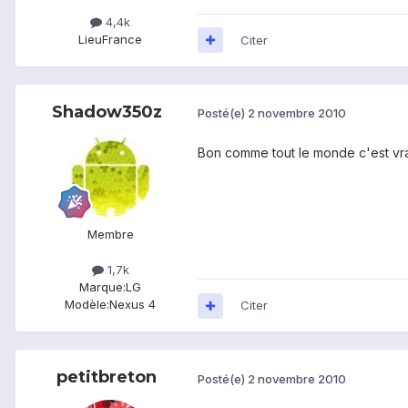
4,4k
Lieu
France
Citer
Shadow350z
Posté(e)
2 novembre 2010
Bon comme tout le monde c'est vrai
Membre
1,7k
Marque:
LG
Modèle:
Nexus 4
Citer
petitbreton
Posté(e)
2 novembre 2010