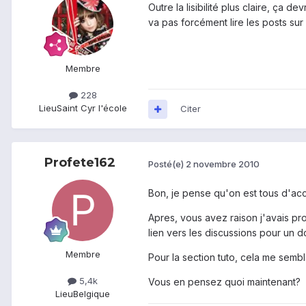
Outre la lisibilité plus claire, ça
va pas forcément lire les posts sur 
Membre
228
Lieu
Saint Cyr l'école
Citer
Profete162
Posté(e)
2 novembre 2010
Bon, je pense qu'on est tous d'ac
Apres, vous avez raison j'avais pro
lien vers les discussions pour un d
Membre
Pour la section tuto, cela me sembla
5,4k
Vous en pensez quoi maintenant?
Lieu
Belgique