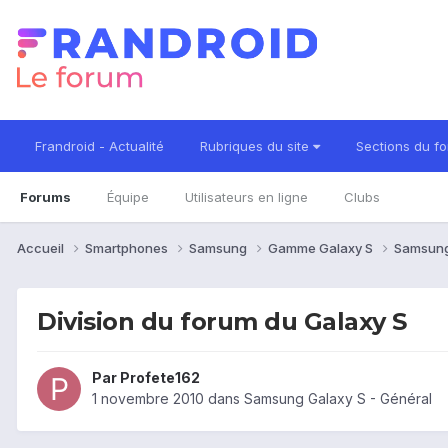
Frandroid - Actualité
Rubriques du site
Sections du f
Forums
Équipe
Utilisateurs en ligne
Clubs
Accueil
Smartphones
Samsung
Gamme Galaxy S
Samsung
Division du forum du Galaxy S
Par
Profete162
1 novembre 2010
dans
Samsung Galaxy S - Général