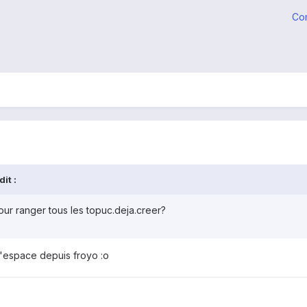
Co
it :
our ranger tous les topuc.deja.creer?
d'espace depuis froyo :o