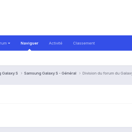
orum
Naviguer
Activité
Classement
 Galaxy S
Samsung Galaxy S - Général
Division du forum du Galax