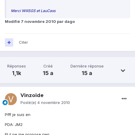
Merci WillSGS et LauCass
Modifié
7 novembre 2010
par dago
Citer
Réponses
Créé
Dernière réponse
1,1k
15 a
15 a
Vinzoide
Posté(e)
4 novembre 2010
Pfff je suis en
PDA: JM2
Et il ne me propose rien ..