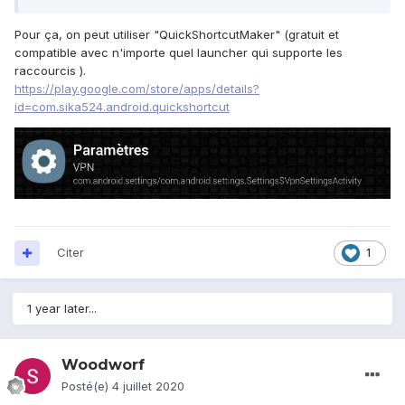
Pour ça, on peut utiliser "QuickShortcutMaker" (gratuit et
compatible avec n'importe quel launcher qui supporte les
raccourcis ).
https://play.google.com/store/apps/details?
id=com.sika524.android.quickshortcut
Citer
1
1 year later...
Woodworf
Posté(e)
4 juillet 2020