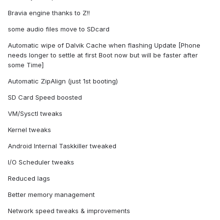
Bravia engine thanks to Z!!
some audio files move to SDcard
Automatic wipe of Dalvik Cache when flashing Update [Phone
needs longer to settle at first Boot now but will be faster after
some Time]
Automatic ZipAlign (just 1st booting)
SD Card Speed boosted
VM/Sysctl tweaks
Kernel tweaks
Android Internal Taskkiller tweaked
I/O Scheduler tweaks
Reduced lags
Better memory management
Network speed tweaks & improvements