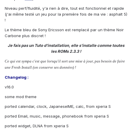
Niveau perf/fluidité, y'a rien à dire, tout est fonctionnel et rapide
(j'ai même testé un jeu pour la première fois de ma vie : asphalt 5)
!
Le thème bleu de Sony Ericsson est remplacé par un thème Noir
Carbone plus discret !
Je fais pas un Tuto d'installation, elle s'installe comme toutes
les ROMs 2.3.3 !
Ce qui est sympa c'est que lorsqu'il sort une mise à jour, pas besoin de faire
une Fresh Install (on conserve ses données) !
Changelog :
v16.0
some mod theme
ported calendar, clock, JapaneseIME, calc, from xperia S
ported Email, music, message, phonebook from xperia S
ported widget, DLNA from xperia S