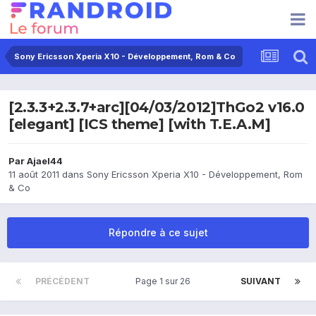
Sony Ericsson Xperia X10 - Développement, Rom & Co
[2.3.3+2.3.7+arc][04/03/2012]ThGo2 v16.0
[elegant] [ICS theme] [with T.E.A.M]
Par
Ajael44
11 août 2011
dans
Sony Ericsson Xperia X10 - Développement, Rom
& Co
Répondre à ce sujet
PRÉCÉDENT
Page 1 sur 26
SUIVANT