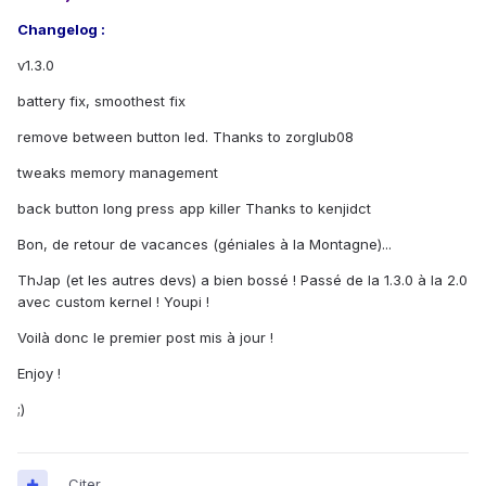
Changelog :
v1.3.0
battery fix, smoothest fix
remove between button led. Thanks to zorglub08
tweaks memory management
back button long press app killer Thanks to kenjidct
Bon, de retour de vacances (géniales à la Montagne)...
ThJap (et les autres devs) a bien bossé ! Passé de la 1.3.0 à la 2.0
avec custom kernel ! Youpi !
Voilà donc le premier post mis à jour !
Enjoy !
;)
Citer