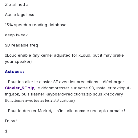
Zip allined all
Audio lags less
15% speedup reading database
deep tweak
SD readable freq
xLoud enable (my kernel adjusted for xLoud, but it may brake
your speaker)
Astuces :
- Pour installer le clavier SE avec les prédictions : télécharger
Clavier_SE.zip
, le décompresser sur votre SD, installer textinput-
tng.apk, puis flasher KeyboardPredictions.zip sous xrecovery
.
(fonctionne avec toutes les 2.3.3 customs)
- Pour le dernier Market, il s'installe comme une apk normale !
Enjoy !
;)