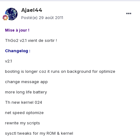
Ajael44
Posté(e)
29 août 2011
Mise à jour !
ThGo2 v2.1 vient de sortir !
Changelog :
v2.1
booting is longer coz it runs on background for optimize
change message app
more long life battery
Th new kernel 024
net speed optomize
rewrite my scripts
sysctl tweaks for my ROM & kernel