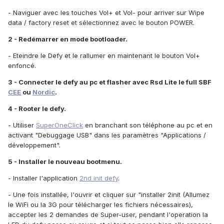
- Naviguer avec les touches Vol+ et Vol- pour arriver sur Wipe
data / factory reset et sélectionnez avec le bouton POWER.
2 - Redémarrer en mode bootloader.
- Eteindre le Defy et le rallumer en maintenant le bouton Vol+
enfoncé.
3 - Connecter le defy au pc et flasher avec Rsd Lite le full SBF
CEE
ou
Nordic
.
4 - Rooter le defy.
- Utiliser
SuperOneClick
en branchant son téléphone au pc et en
activant "Debuggage USB" dans les paramètres "Applications /
développement".
5 - Installer le nouveau bootmenu.
- Installer l'application
2nd init defy
.
- Une fois installée, l'ouvrir et cliquer sur "installer 2init (Allumez
le WiFi ou la 3G pour télécharger les fichiers nécessaires),
accepter les 2 demandes de Super-user, pendant l'operation la