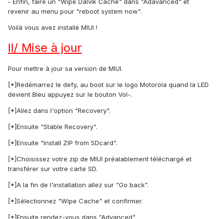
- Enfin, faire un "Wipe Dalvik Cache" dans "Adavanced" et
revenir au menu pour "reboot system now".
Voilà vous avez installé MIUI !
II/ Mise à jour
Pour mettre à jour sa version de MIUI.
[*]Redémarrez le defy, au boot sur le logo Motorola quand la LED
devient Bleu appuyez sur le bouton Vol-.
[*]Allez dans l'option "Recovery".
[*]Ensuite "Stable Recovery".
[*]Ensuite "Install ZIP from SDcard".
[*]Choisissez votre zip de MIUI préalablement téléchargé et
transférer sur votre carte SD.
[*]A la fin de l'installation allez sur "Go back".
[*]Sélectionnez "Wipe Cache" et confirmer.
[*]Ensuite rendez-vous dans "Advanced".