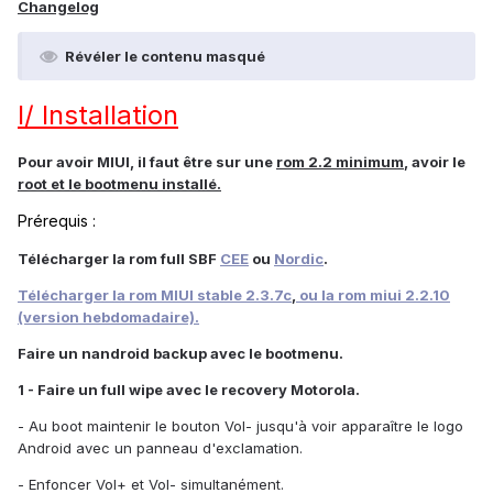
Changelog
Révéler le contenu masqué
I/ Installation
Pour avoir MIUI, il faut être sur une
rom 2.2 minimum
, avoir le
root et le bootmenu installé.
Prérequis :
Télécharger la rom full SBF
CEE
ou
Nordic
.
Télécharger la
rom MIUI stable 2.3.7
c
,
ou la rom miui 2.2.10
(version hebdomadaire).
Faire un nandroid backup avec le bootmenu.
1 - Faire un full wipe avec le recovery Motorola.
- Au boot maintenir le bouton Vol- jusqu'à voir apparaître le logo
Android avec un panneau d'exclamation.
- Enfoncer Vol+ et Vol- simultanément.