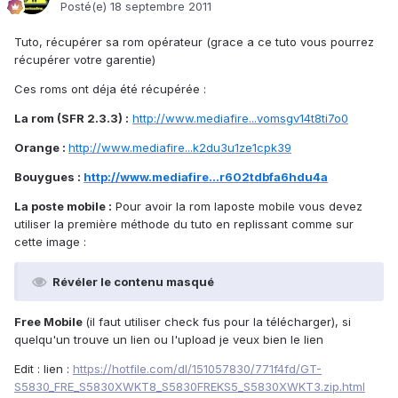
Posté(e)
18 septembre 2011
Tuto, récupérer sa rom opérateur (grace a ce tuto vous pourrez
récupérer votre garentie)
Ces roms ont déja été récupérée :
La rom (SFR 2.3.3) :
http://www.mediafire...vomsgv14t8ti7o0
Orange :
http://www.mediafire...k2du3u1ze1cpk39
Bouygues :
http://www.mediafire...r602tdbfa6hdu4a
La poste mobile :
Pour avoir la rom laposte mobile vous devez
utiliser la première méthode du tuto en replissant comme sur
cette image :
Révéler le contenu masqué
Free Mobile
(il faut utiliser check fus pour la télécharger), si
quelqu'un trouve un lien ou l'upload je veux bien le lien
Edit : lien :
https://hotfile.com/dl/151057830/771f4fd/GT-
S5830_FRE_S5830XWKT8_S5830FREKS5_S5830XWKT3.zip.html