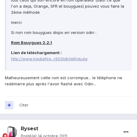
tout ceux qui son encore en rom opérateur (sauf ce que
l'on a deja, Orange, SFR et bouygues) pouvez vous faire la
2ème méthode
merci
Si non rom bouygues dispo en version odin :
Rom Bouygues 2.2.1
Lien de téléchargement :
http://www.mediafire...r602tdbfa6hdu4a
Malheureusement cette rom est corrompue... le téléphone ne
redémarre plus après l'avoir flashé avec Odin...
Citer
Rysest
Posté(e)
14 octobre 2011