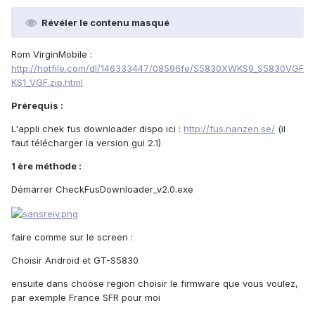
Révéler le contenu masqué
Rom VirginMobile :
http://hotfile.com/dl/146333447/08596fe/S5830XWKS9_S5830VGF
KS1_VGF.zip.html
Prérequis :
L'appli chek fus downloader dispo ici :
http://fus.nanzen.se/
(il
faut télécharger la version gui 2.1)
1 ère méthode :
Démarrer CheckFusDownloader_v2.0.exe
faire comme sur le screen :
Choisir Android et GT-S5830
ensuite dans choose region choisir le firmware que vous voulez,
par exemple France SFR pour moi