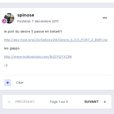
spinose
Posté(e)
7 décembre 2011
le port du desire S passe en beta4r1
http://dev-host.org/24v5e6ckz2t6/Desire_S_ICS_PORT_Z_B4R1.zip
les gapps
http://www.multiupload.com/8UDYQYXZ8K
;-)
Citer
PRÉCÉDENT
Page 1 sur 4
SUIVANT