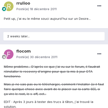
rrulioo
Posté(e)
18 décembre 2011
Petit up, j'ai eu le même souci aujourd'hui sur un Desire...
2 weeks later...
flocom
Posté(e)
30 décembre 2011
Même problème... D'après ce que j'ai vu sur le forum, il faudrait
réinstaller le recovery d'origine pour que la mis à jour OTA
fonctionne.
Mais je ne sais pas ou le télécharger, comment l'installer (si il faut
faire quelque chose avec avant de le placer sur la carte SD), si
ça vire le root, le s-off, ect...
EDIT : Après 3 jours à tester des trucs à tâton, j'ai trouvé la
solution.