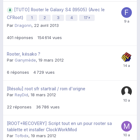
[TUTO] Rooter le Galaxy S4 (I9505) (Avec le
CFRoot)
1
2
3
4
17
Par
Dragonn
,
22 avril 2013
401
réponses
154 614
vues
Rooter, késako ?
Par
Ganymède
,
19 mars 2012
6
réponses
4 729
vues
[Résolu] root sfr startrail / rom d'origne
Par
RayDid
,
18 mars 2012
22
réponses
36 786
vues
[ROOT+RECOVERY] Script tout en un pour rooter sa
tablette et installer ClockWorkMod
Par
Tofbdx
,
19 mars 2012