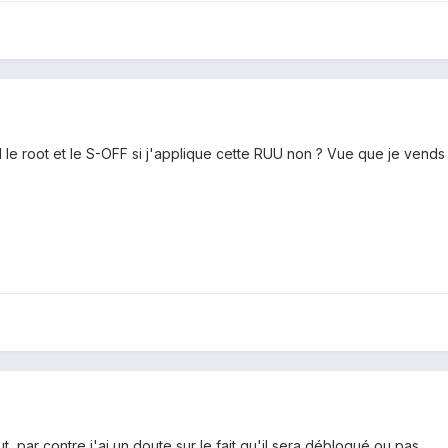
 le root et le S-OFF si j'applique cette RUU non ? Vue que je ven
tout, par contre j'ai un doute sur le fait qu'il sera débloqué ou pas