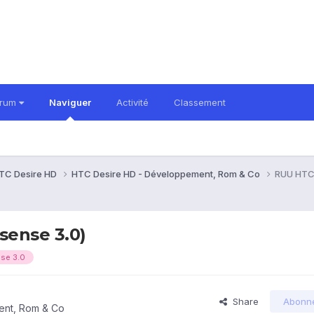
orum
Naviguer
Activité
Classement
TC Desire HD
HTC Desire HD - Développement, Rom & Co
RUU HTC 
sense 3.0)
se 3.0
Share
Abonn
ent, Rom & Co