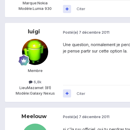
Marque:
Nokia
Modèle:
Lumia 930
Citer
luigi
Posté(e)
7 décembre 2011
Une question, normalement je perd
je pense partir sur cette option la.
Membre
6,8k
Lieu
Mazamet (81)
Modèle:
Galaxy Nexus
Citer
Meelouw
Posté(e)
7 décembre 2011
si c'la ruu officiel, oui tu perdras 