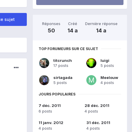
e sujet
Réponses
Créé
Dernière réponse
50
14 a
14 a
TOP FORUMEURS SUR CE SUJET
titcrunch
luigi
17 posts
5 posts
sirtagada
Meelouw
5 posts
4 posts
JOURS POPULAIRES
7 déc. 2011
28 déc. 2011
6 posts
4 posts
11 janv. 2012
31 déc. 2011
4 posts
4 posts