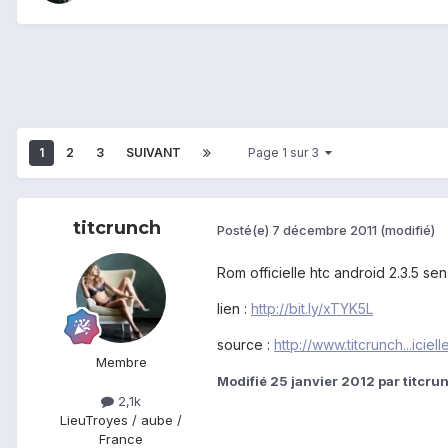
1
2
3
SUIVANT
Page 1 sur 3
titcrunch
Posté(e)
7 décembre 2011
(modifié)
Rom officielle htc android 2.3.5 s
lien :
http://bit.ly/xTYK5L
source :
http://www.titcrunch...iciel
Membre
Modifié
25 janvier 2012
par titcru
2,1k
Lieu
Troyes / aube /
France