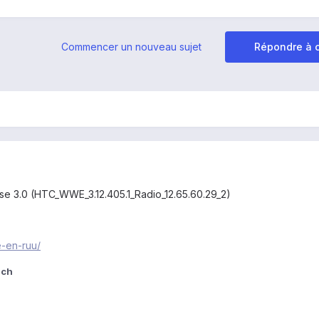
Commencer un nouveau sujet
Répondre à c
ense 3.0 (HTC_WWE_3.12.405.1_Radio_12.65.60.29_2)
le-en-ruu/
nch