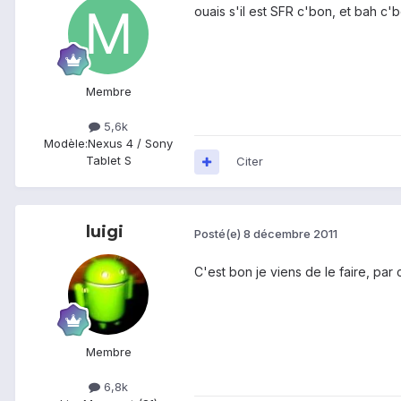
ouais s'il est SFR c'bon, et bah c'
Membre
5,6k
Modèle:
Nexus 4 / Sony
Tablet S
Citer
luigi
Posté(e)
8 décembre 2011
C'est bon je viens de le faire, par c
Membre
6,8k