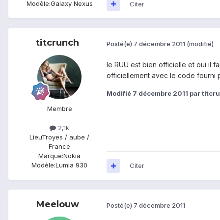
Modèle:
Galaxy Nexus
Citer
titcrunch
Posté(e)
7 décembre 2011
(modifié)
le RUU est bien officielle et oui il 
officiellement avec le code fourni 
Modifié
7 décembre 2011
par titcr
Membre
2,1k
Lieu
Troyes / aube /
France
Marque:
Nokia
Modèle:
Lumia 930
Citer
Meelouw
Posté(e)
7 décembre 2011