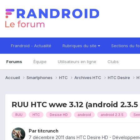
Frandroid - Actualité
Rubriques du site
Sections du f
Forums
Équipe
Utilisateurs en ligne
Clubs
Accueil
Smartphones
HTC
Archives HTC
HTC Desire
H
RUU HTC wwe 3.12 (android 2.3.5 
RUU
HTC
Desise HD
android
android 2.3.5
Sen
Par
titcrunch
7 décembre 2011
dans
HTC Desire HD - Développem