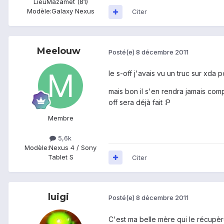
Lieu
Mazamet (81)
Modèle:
Galaxy Nexus
Citer
Meelouw
Posté(e)
8 décembre 2011
le s-off j'avais vu un truc sur xda 
mais bon il s'en rendra jamais compt
off sera déjà fait :P
Membre
5,6k
Modèle:
Nexus 4 / Sony
Tablet S
Citer
luigi
Posté(e)
8 décembre 2011
C'est ma belle mère qui le récupèr