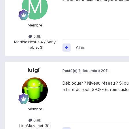
Membre
5,6k
Modèle:
Nexus 4 / Sony
Tablet S
Citer
luigi
Posté(e)
7 décembre 2011
Débloquer ? Niveau réseau ? Si oui
à faire du root, S-OFF et rom custo
Membre
6,8k
Lieu
Mazamet (81)