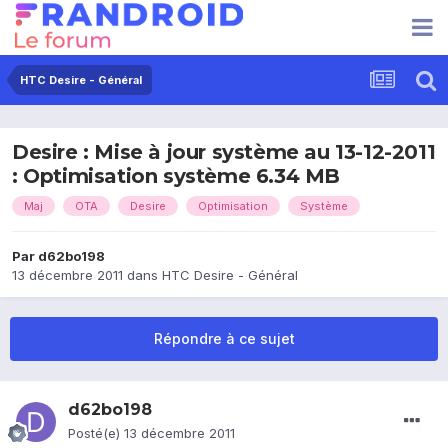
HTC Desire - Général
Desire : Mise à jour système au 13-12-2011
: Optimisation système 6.34 MB
Maj
OTA
Desire
Optimisation
Système
Par
d62bo198
13 décembre 2011
dans
HTC Desire - Général
Répondre à ce sujet
d62bo198
Posté(e)
13 décembre 2011