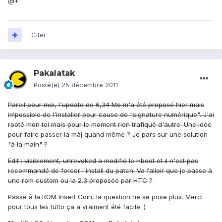
@+
Citer
Pakalatak
Posté(e)
25 décembre 2011
Pareil pour moi, l'update de 6,34 Mo m'a été proposé hier mais
impossible de l'installer pour cause de "signature numérique". J'ai
rooté mon tel mais pour le moment rien trafiqué d'autre. Une idée
pour faire passer la màj quand même ? Je pars sur une solution
"à la main" ?
Edit : visiblement, unrevoked a modifié le Hboot et il n'est pas
recommandé de forcer l'install du patch. Va falloir que je passe à
une rom custom ou la 2.3 proposée par HTC ?
Passé à la ROM Insert Coin, la question ne se pose plus. Merci
pour tous les tutto ça a vraiment été facile :)