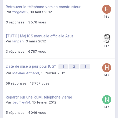
Retrouver le téléphone version constructeur
Par
fregolo52
,
10 mars 2012
3
réponses
3 576
vues
[TUTO] Maj ICS manuelle officielle Asus
Par
lanpan
,
3 mars 2012
3
réponses
6 787
vues
Date de mise à jour pour ICS?
1
2
3
Par
Maxime Armand
,
15 février 2012
59
réponses
13 757
vues
Repartir sur une ROM, téléphone vierge
Par
Jeoffrey54
,
15 février 2012
5
réponses
4 046
vues