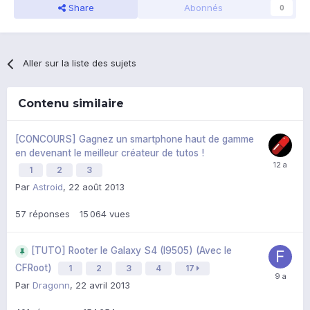
Share
Abonnés
0
Aller sur la liste des sujets
Contenu similaire
[CONCOURS] Gagnez un smartphone haut de gamme
en devenant le meilleur créateur de tutos !
1
2
3
Par
Astroid
,
22 août 2013
57
réponses
15 064
vues
[TUTO] Rooter le Galaxy S4 (I9505) (Avec le
CFRoot)
1
2
3
4
17
Par
Dragonn
,
22 avril 2013