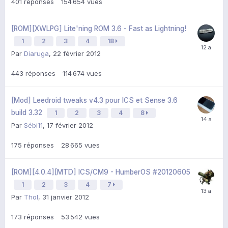
401
réponses
154 654
vues
[ROM][XWLPG] Lite'ning ROM 3.6 - Fast as Lightning!
1
2
3
4
18
Par
Diaruga
,
22 février 2012
443
réponses
114 674
vues
[Mod] Leedroid tweaks v4.3 pour ICS et Sense 3.6
build 3.32
1
2
3
4
8
Par
Sébi11
,
17 février 2012
175
réponses
28 665
vues
[ROM][4.0.4][MTD] ICS/CM9 - HumberOS #20120605
1
2
3
4
7
Par
Thol
,
31 janvier 2012
173
réponses
53 542
vues