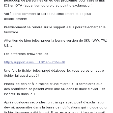
Beaucoup de personnes on eu des problèmes pour faire la maj
ICS en OTA (apparition du droid au point d'exclamation).
Voilà donc comment la faire tout simplement et de plus
officiellement!!
Premièrement se rendre sur le support Asus pour télécharger le
firmware.
Attention de bien télécharger la bonne version de SKU (WW, TW,
US, ...).
Les différents firmwares ici:
http://support.asus....TF101&p=20&s=16
Une fois le fichier téléchargé dézippez-le, vous aurez un autre
fichier lui aussi zippé!!
Placez ce fichier à la racine d'une microSD - il semblerait que
des problèmes se posent avec une SD dans le dock clavier - et
insérez-la dans la TF.
Après quelques secondes, un triangle avec point d'exclamation
devrait apparaître dans la barre de notifications qui indique qu'un
fichier firmware a été trouvé. Il ne reste plus qu'à lancer la maj!!