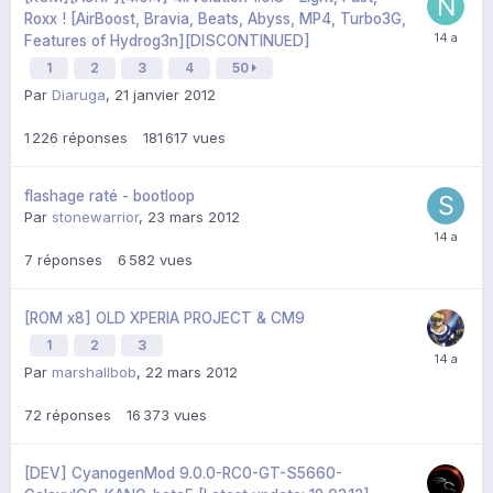
Roxx ! [AirBoost, Bravia, Beats, Abyss, MP4, Turbo3G,
Features of Hydrog3n][DISCONTINUED]
1
2
3
4
50
Par
Diaruga
,
21 janvier 2012
1 226
réponses
181 617
vues
flashage raté - bootloop
Par
stonewarrior
,
23 mars 2012
7
réponses
6 582
vues
[ROM x8] OLD XPERIA PROJECT & CM9
1
2
3
Par
marshallbob
,
22 mars 2012
72
réponses
16 373
vues
[DEV] CyanogenMod 9.0.0-RC0-GT-S5660-