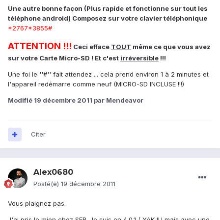
Une autre bonne façon (Plus rapide et fonctionne sur tout les
téléphone android) Composez sur votre clavier téléphonique
*2767*3855#
ATTENTION !!!
Ceci efface
TOUT
même ce que vous avez
sur votre Carte Micro-SD ! Et c'est
irréversible
!!!
Une foi le ''#'' fait attendez ... cela prend environ 1 à 2 minutes et
l'appareil redémarre comme neuf (MICRO-SD INCLUSE !!!)
Modifié
19 décembre 2011
par Mendeavor
Citer
Alex0680
Posté(e)
19 décembre 2011
Vous plaignez pas.
J'ai pris le mien chez SFR. Je suis en 4.0.1 / YAKJU mais avec une