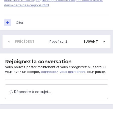
android-4-0-3-ics-google-stoppe-la-mise-a-jour-du-nexus-s-
dans-certaines-regions.html
Citer
PRÉCÉDENT
Page 1 sur 2
SUIVANT
Rejoignez la conversation
Vous pouvez poster maintenant et vous enregistrez plus tard. Si
vous avez un compte,
connectez-vous maintenant
pour poster.
Répondre à ce sujet…