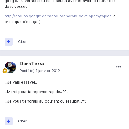
google. Tu verras si tu es le seul à avoir et avoir le retour des
dévs dessus ;)
http://groups.google.com/group/android-developers/topics
je
crois que c'est ça ;)
Citer
DarkTerra
Posté(e)
1 janvier 2012
...Je vais essayer...
...Merci pour ta réponse rapide...^^...
...Je vous tiendrais au courant du résultat...^^...
Citer