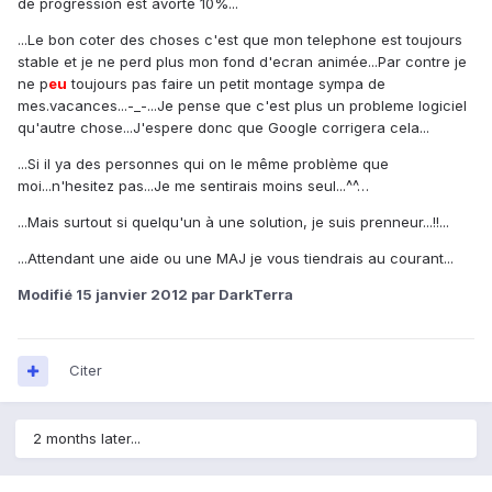
de progression est avorté 10%...
...Le bon coter des choses c'est que mon telephone est toujours
stable et je ne perd plus mon fond d'ecran animée...Par contre je
ne p
eu
toujours pas faire un petit montage sympa de
mes.vacances...-_-...Je pense que c'est plus un probleme logiciel
qu'autre chose...J'espere donc que Google corrigera cela...
...Si il ya des personnes qui on le même problème que
moi...n'hesitez pas...Je me sentirais moins seul...^^…
...Mais surtout si quelqu'un à une solution, je suis prenneur...!!...
...Attendant une aide ou une MAJ je vous tiendrais au courant...
Modifié
15 janvier 2012
par DarkTerra
Citer
2 months later...