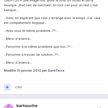
1280x720 + une image noir (pour le titre) un fondu et de la
musique...Bref rien de méchant...En tout cas pour un test c'est
basique...
...Donc en espérant que cela s'arrange avec le temps...Car cela
est complètement illogique...
...Avez vous le même problème...??...
...Merci d'avance...
...Personne à le même problème que moi...??...
...Personne à trouver de solution...??...
...Merci d'avance...
Modifié
15 janvier 2012
par DarkTerra
Citer
kartouche