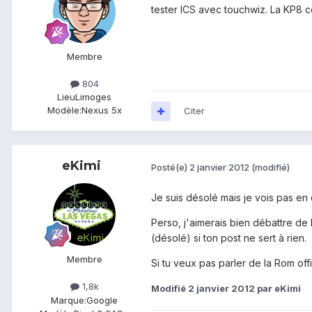
tester ICS avec touchwiz. La KP8 c
Membre
804
Lieu
Limoges
Modèle:
Nexus 5x
Citer
eKimi
Posté(e)
2 janvier 2012
(modifié)
Je suis désolé mais je vois pas en
Perso, j'aimerais bien débattre d
(désolé) si ton post ne sert à rien.
Membre
Si tu veux pas parler de la Rom offi
1,8k
Modifié
2 janvier 2012
par eKimi
Marque:
Google