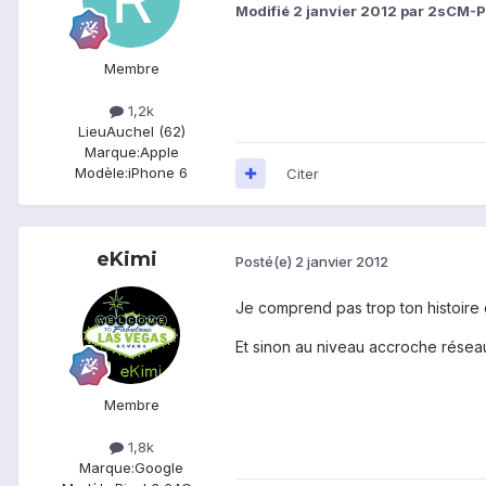
Modifié
2 janvier 2012
par 2sCM-
Membre
1,2k
Lieu
Auchel (62)
Marque:
Apple
Modèle:
iPhone 6
Citer
eKimi
Posté(e)
2 janvier 2012
Je comprend pas trop ton histoire 
Et sinon au niveau accroche réseaux
Membre
1,8k
Marque:
Google