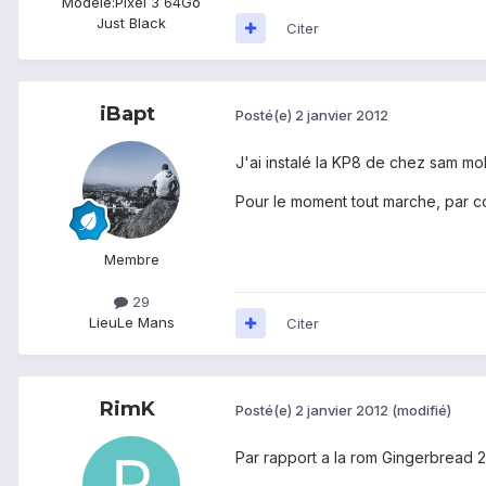
Modèle:
Pixel 3 64Go
Just Black
Citer
iBapt
Posté(e)
2 janvier 2012
J'ai instalé la KP8 de chez sam mo
Pour le moment tout marche, par co
Membre
29
Lieu
Le Mans
Citer
RimK
Posté(e)
2 janvier 2012
(modifié)
Par rapport a la rom Gingerbread 2