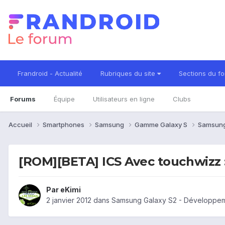
Frandroid - Actualité
Rubriques du site
Sections du f
Forums
Équipe
Utilisateurs en ligne
Clubs
Accueil
Smartphones
Samsung
Gamme Galaxy S
Samsung
[ROM][BETA] ICS Avec touchwizz 
Par
eKimi
2 janvier 2012
dans
Samsung Galaxy S2 - Développe