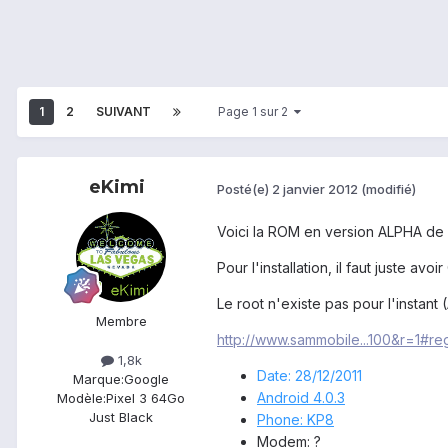
1
2
SUIVANT
Page 1 sur 2
eKimi
Posté(e)
2 janvier 2012
(modifié)
Voici la ROM en version ALPHA de
Pour l'installation, il faut juste av
Le root n'existe pas pour l'instant
Membre
http://www.sammobile...100&r=1#re
1,8k
Date: 28/12/2011
Marque:
Google
Android 4.0.3
Modèle:
Pixel 3 64Go
Just Black
Phone: KP8
Modem: ?