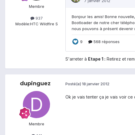
Membre
937
Modèle:
HTC Wildfire S
S'arreter à
Etape 1 :
Retirez et rem
dupinguez
Posté(e)
18 janvier 2012
Ok je vais tenter ça je vais voir c
Membre