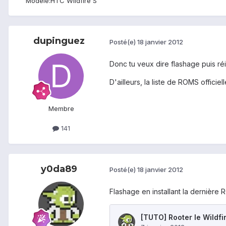
Modèle:
HTC Wildfire S
dupinguez
Posté(e)
18 janvier 2012
Donc tu veux dire flashage puis réin
D'ailleurs, la liste de ROMS officie
Membre
141
y0da89
Posté(e)
18 janvier 2012
Flashage en installant la dernière R