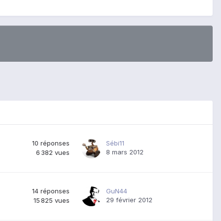
10
réponses
Sébi11
8 mars 2012
6 382
vues
14
réponses
GuN44
29 février 2012
15 825
vues