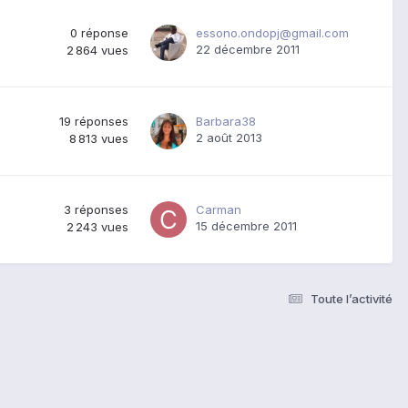
0
réponse
essono.ondopj@gmail.com
22 décembre 2011
2 864
vues
19
réponses
Barbara38
2 août 2013
8 813
vues
3
réponses
Carman
15 décembre 2011
2 243
vues
Toute l’activité
s