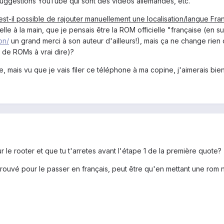
suggestions YouTube qui sont des vidéos allemandes, etc.
est-il possible de rajouter manuellement une localisation/langue Fra
cielle à la main, que je pensais être la ROM officielle "française (en s
on/
un grand merci à son auteur d'ailleurs!), mais ça ne change rien d
on de ROMs à vrai dire)?
mais vu que je vais filer ce téléphone à ma copine, j'aimerais bien q
r le rooter et que tu t'arretes avant l'étape 1 de la première quote?
trouvé pour le passer en français, peut être qu'en mettant une rom non