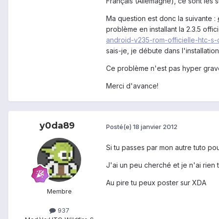
Français (Allemagne), ce sont les 
Ma question est donc la suivante :
problème en installant la 2.3.5 offi
android-v235-rom-officielle-htc-s-
sais-je, je débute dans l'installati
Ce problème n'est pas hyper grave, 
Merci d'avance!
y0da89
Posté(e)
18 janvier 2012
Si tu passes par mon autre tuto pou
J'ai un peu cherché et je n'ai rien 
Au pire tu peux poster sur XDA
Membre
937