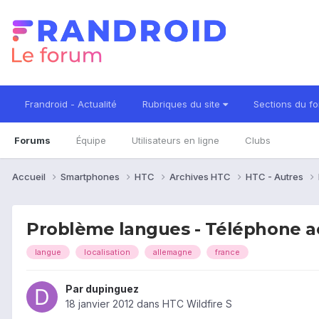
Frandroid - Actualité
Rubriques du site
Sections du f
Forums
Équipe
Utilisateurs en ligne
Clubs
Accueil
Smartphones
HTC
Archives HTC
HTC - Autres
Problème langues - Téléphone 
langue
localisation
allemagne
france
Par
dupinguez
18 janvier 2012
dans
HTC Wildfire S