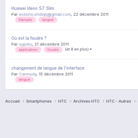
Huawei Ideos S7 Slim
Par
essono.ondopj@gmail.com
,
22 décembre 2011
français
langue
Où est la foudre ?
Par
sypotu
,
21 décembre 2011
(et 8 en plus)
application
foudre
changement de langue de l'interface
Par
Carmody
,
15 décembre 2011
langue
Accueil
Smartphones
HTC
Archives HTC
HTC - Autres