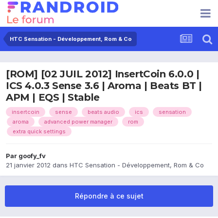
HTC Sensation - Développement, Rom & Co
[ROM] [02 JUIL 2012] InsertCoin 6.0.0 |
ICS 4.0.3 Sense 3.6 | Aroma | Beats BT |
APM | EQS | Stable
insertcoin
sense
beats audio
ics
sensation
aroma
advanced power manager
rom
extra quick settings
Par
goofy_fv
21 janvier 2012
dans
HTC Sensation - Développement, Rom & Co
Répondre à ce sujet