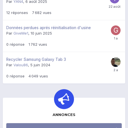
Par
YAN4
,
6 août 2025
12
réponses
7 682
vues
Données perdues aprés réinitialisation d'usine
Par
GiveMe1
,
10 juin 2025
0
réponse
1 762
vues
Recycler Samsung Galaxy Tab 3
Par
Valou86
,
5 juin 2024
0
réponse
4 049
vues
ANNONCES