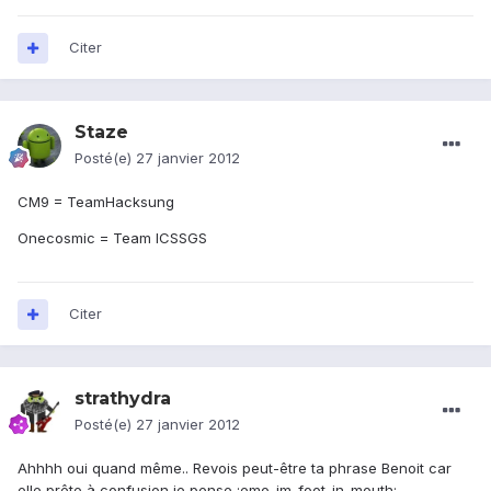
Citer
Staze
Posté(e)
27 janvier 2012
CM9 = TeamHacksung
Onecosmic = Team ICSSGS
Citer
strathydra
Posté(e)
27 janvier 2012
Ahhhh oui quand même.. Revois peut-être ta phrase Benoit car
elle prête à confusion je pense :emo_im_foot_in_mouth: