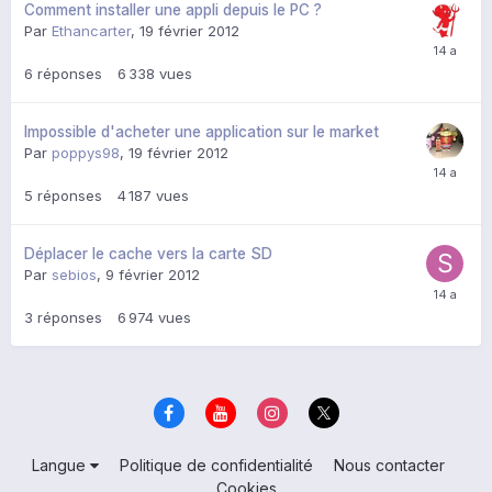
Comment installer une appli depuis le PC ?
Par
Ethancarter
,
19 février 2012
6
réponses
6 338
vues
Impossible d'acheter une application sur le market
Par
poppys98
,
19 février 2012
5
réponses
4 187
vues
Déplacer le cache vers la carte SD
Par
sebios
,
9 février 2012
3
réponses
6 974
vues
Langue
Politique de confidentialité
Nous contacter
Cookies