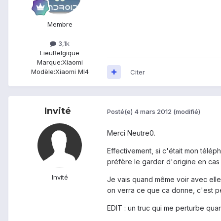
Membre
3,1k
Lieu
Belgique
Marque:
Xiaomi
Modèle:
Xiaomi MI4
Citer
Invité
Posté(e)
4 mars 2012
(modifié)
Merci Neutre0.
Effectivement, si c'était mon télép
préfère le garder d'origine en cas
Invité
Je vais quand même voir avec elle s
on verra ce que ca donne, c'est peu
EDIT : un truc qui me perturbe qu