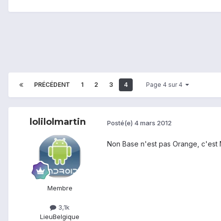
PRÉCÉDENT
1
2
3
4
Page 4 sur 4
lolilolmartin
Posté(e)
4 mars 2012
Non Base n'est pas Orange, c'est M
Membre
3,1k
Lieu
Belgique