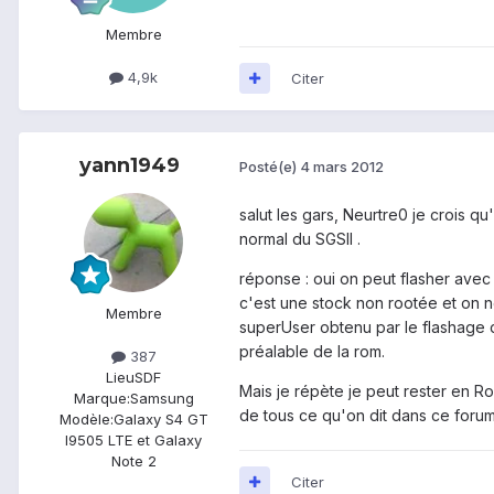
Membre
4,9k
Citer
yann1949
Posté(e)
4 mars 2012
salut les gars, Neurtre0 je crois q
normal du SGSII .
réponse : oui on peut flasher avec
c'est une stock non rootée et on n
Membre
superUser obtenu par le flashage 
préalable de la rom.
387
Lieu
SDF
Mais je répète je peut rester en R
Marque:
Samsung
de tous ce qu'on dit dans ce forum 
Modèle:
Galaxy S4 GT
I9505 LTE et Galaxy
Note 2
Citer