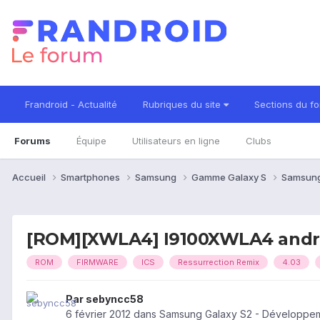
Frandroid - Actualité
Rubriques du site
Sections du f
Forums
Équipe
Utilisateurs en ligne
Clubs
Accueil
Smartphones
Samsung
Gamme Galaxy S
Samsung
[ROM][XWLA4] I9100XWLA4 andro
ROM
FIRMWARE
ICS
Ressurrection Remix
4.03
Par
sebyncc58
6 février 2012
dans
Samsung Galaxy S2 - Développe