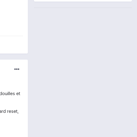
douilles et
ard reset,