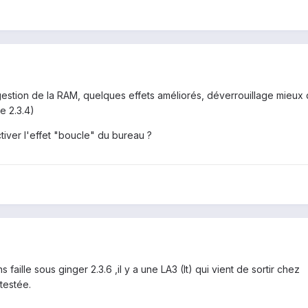
gestion de la RAM, quelques effets améliorés, déverrouillage mieux
e 2.3.4)
tiver l'effet "boucle" du bureau ?
faille sous ginger 2.3.6 ,il y a une LA3 (It) qui vient de sortir chez
testée.