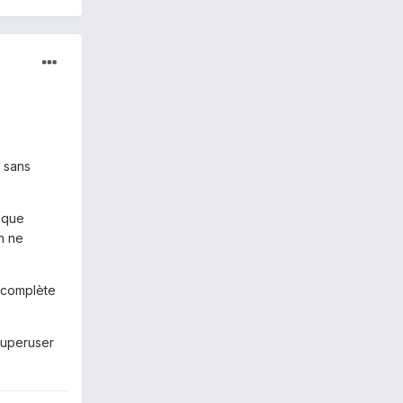
k sans
 que
n ne
M complète
 superuser