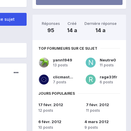
e sujet
Réponses
Créé
Dernière réponse
95
14 a
14 a
TOP FORUMEURS SUR CE SUJET
yann1949
Neutre0
13 posts
11 posts
clicmaster
rage33fr
7 posts
6 posts
JOURS POPULAIRES
17 févr. 2012
7 févr. 2012
12 posts
11 posts
6 févr. 2012
4 mars 2012
10 posts
9 posts