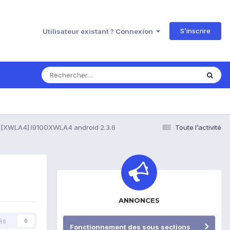
S’inscrire
Utilisateur existant ? Connexion
[XWLA4] I9100XWLA4 android 2.3.6
Toute l’activité
ANNONCES
és
0
Fonctionnement des sous sections