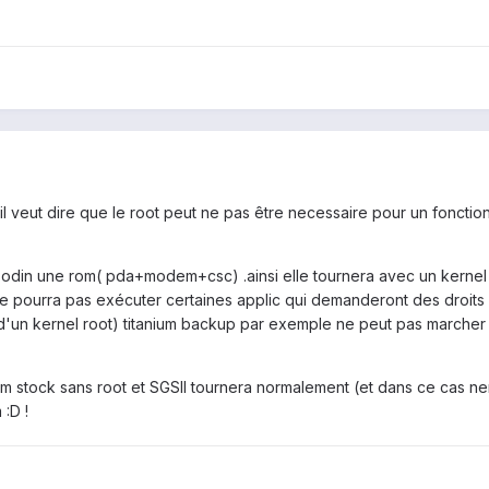
u'il veut dire que le root peut ne pas être necessaire pour un foncti
 odin une rom( pda+modem+csc) .ainsi elle tournera avec un kernel 
e pourra pas exécuter certaines applic qui demanderont des droits 
d'un kernel root) titanium backup par exemple ne peut pas marcher
om stock sans root et SGSII tournera normalement (et dans ce cas ner
:D !