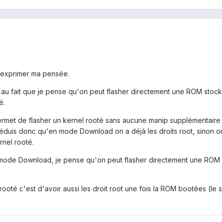
a exprimer ma pensée.
r au fait que je pense qu'on peut flasher directement une ROM stoc
é.
ermet de flasher un kernel rooté sans aucune manip supplémentaire
duis donc qu'en mode Download on a déjà les droits root, sinon o
rnel rooté.
 en mode Download, je pense qu'on peut flasher directement une RO
 rooté c'est d'avoir aussi les droit root une fois la ROM bootées (le