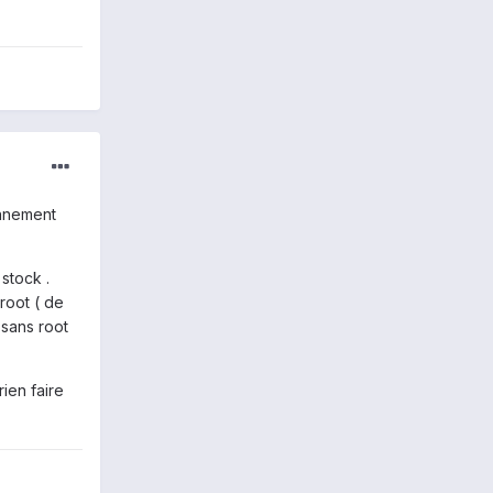
onnement
stock .
root ( de
 sans root
ien faire