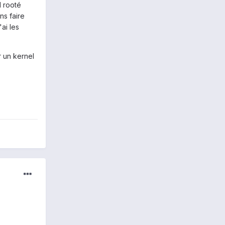
l rooté
ns faire
ai les
 un kernel